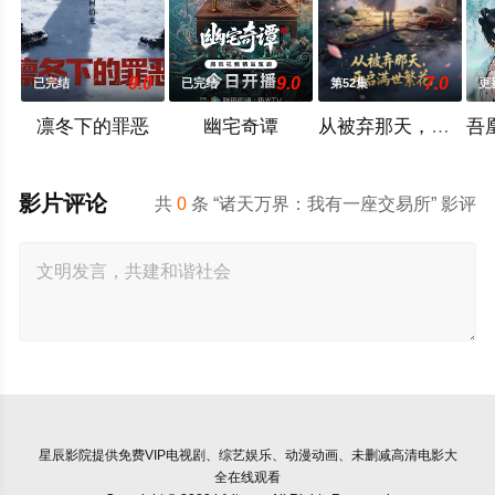
9.0
9.0
7.0
已完结
已完结
第52集
更
凛冬下的罪恶
幽宅奇谭
从被弃那天，开启满世繁花
影片评论
共
0
条 “诸天万界：我有一座交易所” 影评
星辰影院
提供免费VIP电视剧、综艺娱乐、动漫动画、未删减高清电影大
全在线观看