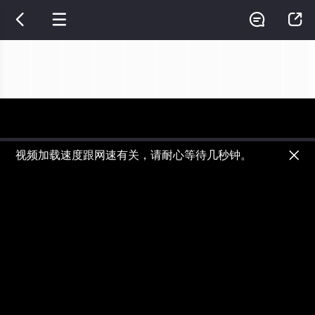




视频加载速度跟网速有关，请耐心等待几秒钟。

正在播放：诸天万界：我有一座交易所 - 第01集
提醒
不要轻易相信视频中的广告，谨防上当受骗!
如果无法在线播放请重新刷新页面，或者切换线路。