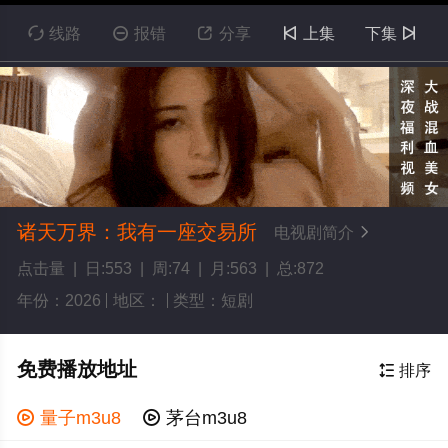

线路

报错

分享

上集
下集

诸天万界：我有一座交易所
电视剧简介

点击量 | 日:553 | 周:74 | 月:563 | 总:872
年份：2026
地区：
类型：短剧
免费播放地址

排序

量子m3u8

茅台m3u8