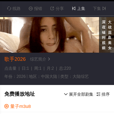

线路

报错

分享

上集
下集

歌手2026
综艺简介

点击量 | 日:1 | 周:1 | 月:2 | 总:220
年份：2026
地区：中国大陆
类型：大陆综艺
免费播放地址

展开全部剧集

排序

量子m3u8