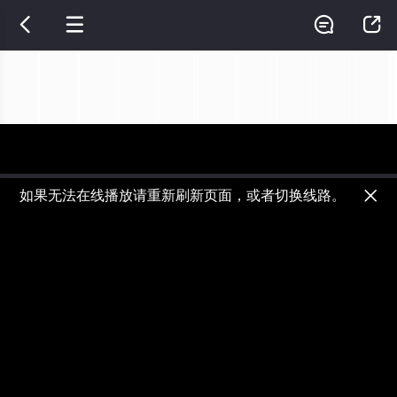




如果无法在线播放请重新刷新页面，或者切换线路。

视频加载速度跟网速有关，请耐心等待几秒钟。
正在播放：歌手2026 - 20260515特别企划
提醒
不要轻易相信视频中的广告，谨防上当受骗!