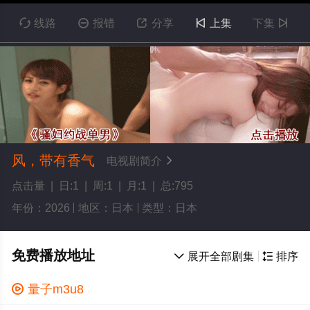

线路

报错

分享

上集
下集

风，带有香气
电视剧简介

点击量 | 日:1 | 周:1 | 月:1 | 总:795
年份：2026
地区：日本
类型：日本
免费播放地址

展开全部剧集

排序

量子m3u8