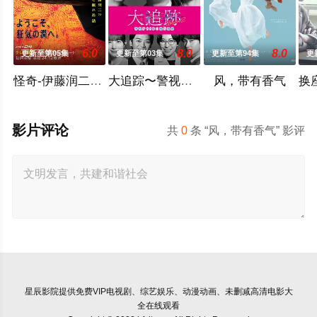
6.0
8.0
8.0
更新至第05集
更新至第03集
更新至第94集
更
怪奇-伊藤润二令人彻夜难眠的奇异故事－
大追踪〜警视厅SSBC强行犯系〜第二季
风，带有香气
影片评论
共
0
条 “风，带有香气” 影评
星辰影院
提供免费VIP电视剧、综艺娱乐、动漫动画、未删减高清电影大
全在线观看