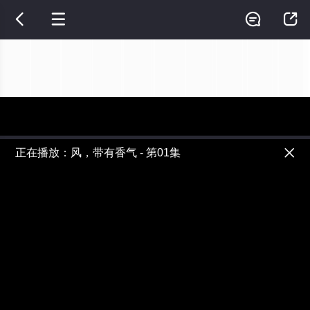




正在播放：风，带有香气 - 第01集

提醒
不要轻易相信视频中的广告，谨防上当受骗!
如果无法在线播放请重新刷新页面，或者切换线路。
视频加载速度跟网速有关，请耐心等待几秒钟。