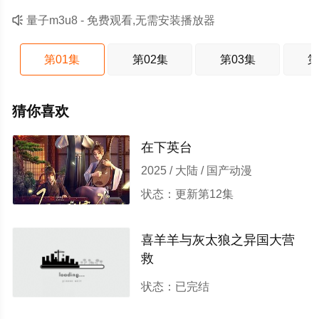

量子m3u8 - 免费观看,无需安装播放器
第01集
第02集
第03集
第
猜你喜欢
在下英台
2025 / 大陆 / 国产动漫
状态：更新第12集
喜羊羊与灰太狼之异国大营
救
2020 / 大陆 / 剧情,喜剧,动画,国
状态：已完结
产动漫