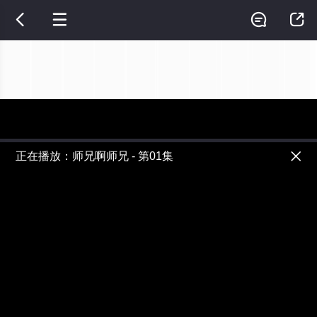




正在播放：师兄啊师兄 - 第01集

提醒
不要轻易相信视频中的广告，谨防上当受骗!
如果无法在线播放请重新刷新页面，或者切换线路。
视频加载速度跟网速有关，请耐心等待几秒钟。