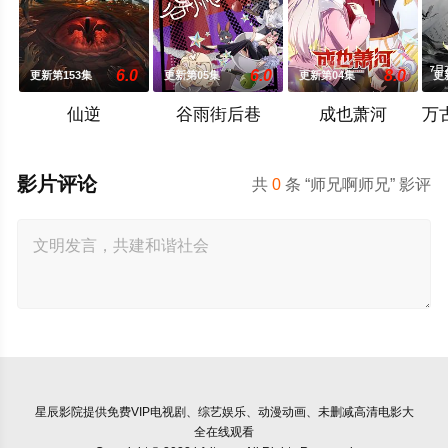
6.0
6.0
8.0
更新第153集
更新第05集
更新第04集
更
仙逆
谷雨街后巷
成也萧河
影片评论
共
0
条 “师兄啊师兄” 影评
星辰影院
提供免费VIP电视剧、综艺娱乐、动漫动画、未删减高清电影大
全在线观看