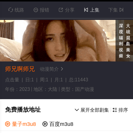

线路

报错

分享

上集
下集

师兄啊师兄
动漫简介

点击量 | 日:1 | 周:1 | 月:1 | 总:11443
年份：2023
地区：大陆
类型：国产动漫
免费播放地址

展开全部剧集

排序

量子m3u8

百度m3u8