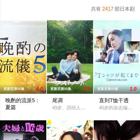
共有
2417
部日本剧
4.0
3.0
1.0
更新至第06集
更新至第05集
更新至第05集
晚酌的流派5：
尾调
直到T恤干透
夏篇
49岁、历经人生酸甜苦辣而追求现状稳定
40岁的杂志编辑咲
本剧讲述的是不动产公司营业员伊泽美幸（栗山千明 饰）围绕“