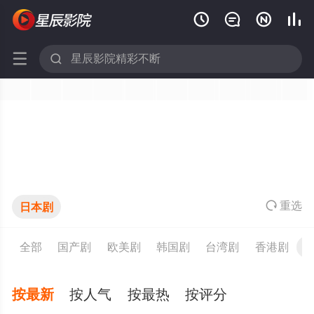







重
选
日本剧
全部
国产剧
欧美剧
韩国剧
台湾剧
香港剧
按最新
按人气
按最热
按评分