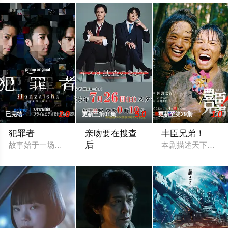
2.0
5.0
1.0
已完结
更新至第01集
更新至第29集
犯罪者
亲吻要在搜查
丰臣兄弟！
后
故事始于一场街头的无差别杀人案。唯一幸存的青年修司（水上恒司
本剧描述天下人丰
改编自すう原作同名漫画《キスは捜査の