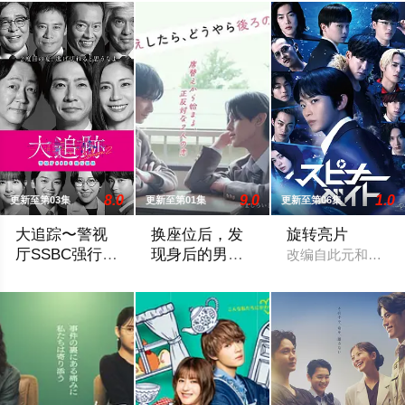
8.0
9.0
1.0
更新至第03集
更新至第01集
更新至第06集
大追踪〜警视
换座位后，发
旋转亮片
厅SSBC强行犯
现身后的男生
改编自此元和津也
系〜第二季
好像喜欢我
在第二季中，作为现代刑侦关键力量的【警视厅SSBC强行犯系
“我喜欢你，从很早以前就开始了。”