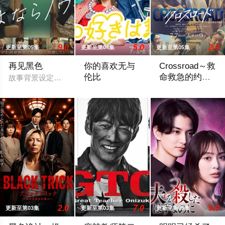
9.0
5.0
2.0
更新至第05集
更新至第04集
更新至第05集
再见黑色
你的喜欢无与
Crossroad～救
伦比
命救急的约定
故事背景设定在繁华却复杂的东京池袋地区。西池袋警署新设立了
～
前顶级经营顾问草壁杏奈（松本若菜 饰）
围绕年轻急救医生
2.0
7.0
9.0
更新至第03集
更新至第03集
更新至第05集