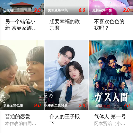
9.0
6.0
2.0
已完结
更新至第01集
更新至第01集
另一个蜡笔小
想要幸福的政
不喜欢色色的
新 茶壶家族登
宗君
我吗？
场了喔～！第
...
本剧改编自YONEMAI创作的人气漫画，
正在求职的大学生
一季
9.0
2.0
7.0
更新至第01集
更新至第01集
已完结
普通的恋爱
仆人的王子殿
气体人 第一号
下
本作改编自同名漫画，是一部以处于上下级关系的文原一良与东
冈本贤治（小栗旬
社长之子、文武双全、校内站在金字塔顶