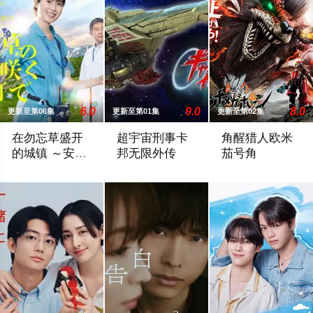
6.0
9.0
8.0
更新至第06集
更新至第01集
更新至第02集
在勿忘草盛开
超宇宙刑事卡
角醒猎人欧米
的城镇 ～安昙
邦无限外传
茄号角
野诊疗记～
故事围绕努力贴近患者的年轻护士月冈美琴（福本莉子 饰），与
...
本作的主人公，是