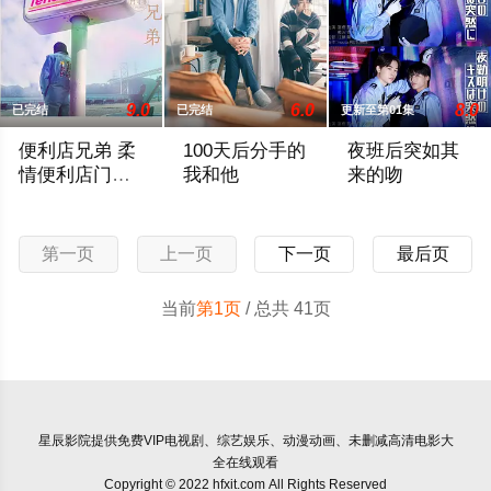
9.0
6.0
8.0
已完结
已完结
更新至第01集
便利店兄弟 柔
100天后分手的
夜班后突如其
情便利店门司
我和他
来的吻
港小金村门市
以九州柔情便利店门司港小金村门市为舞台，拥有迷人魅力的店
改编自已故作家浅原直人的同名遗作。
...
第一页
上一页
下一页
最后页
当前
第1页
/ 总共 41页
星辰影院
提供免费VIP电视剧、综艺娱乐、动漫动画、未删减高清电影大
全在线观看
Copyright © 2022 hfxit.com All Rights Reserved