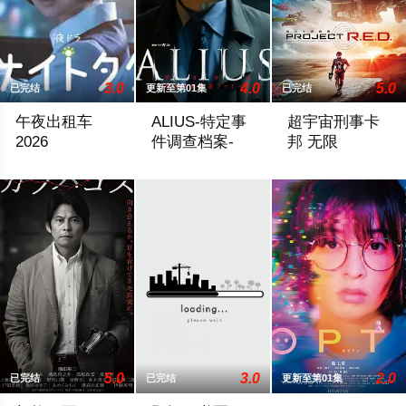
3.0
4.0
5.0
已完结
更新至第01集
已完结
午夜出租车
ALIUS-特定事
超宇宙刑事卡
2026
件调查档案-
邦 无限
全剧将镜头对准穿梭在东京夜色里的一辆出租车。古川琴音饰演2
完全オリジナル脚本で描く新作・連続ドラマ
故事是〈宇宙并非
5.0
3.0
2.0
已完结
已完结
更新至第01集