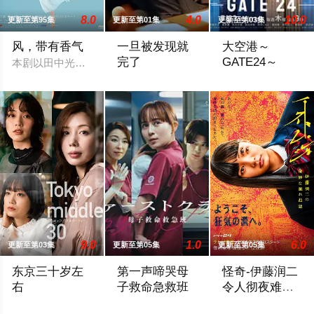
8.0
4.0
10.0
更新至第95集
更新至第01集
更新至第03集
风，带有香气
一旦被发现就
大空港～
完了
GATE24～
本剧以田中光著作《明治的南丁格尔 大关和物语》为原案，取材
他们知道，一旦被发现，一切都会结束。 
为了打破以往各部门
9.0
1.0
6.0
更新至第03集
更新至第05集
更新至第05集
东京三十岁左
第一声啼哭母
怪奇-伊藤润二
右
子救命急救班
令人彻夜难眠
的奇异故事－
该剧是国产剧《三十而已》的日本翻拍版。故事讲述曾从外地来
故事舞台设定在日本屈指可数的顶级豪华医
本作精选日本知名