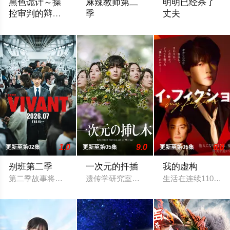
黑色诡计～操
麻辣教师第二
明明已经杀了
控审判的辩护
季
丈夫
人
本作是一部完全原创的律政娱乐作品，讲述了“捏造天才”且能力
故事背景设定在由大型企业出资设立的私立
妻子莉乃（内田理
1.0
9.0
6.0
更新至第02集
更新至第05集
更新至第05集
别班第二季
一次元的扦插
我的虚构
第二季故事将紧接前作结局展开，以自卫队直辖的非公开组织「
遗传学研究室的博士生七濑悠（山田凉介
生活在连续1100