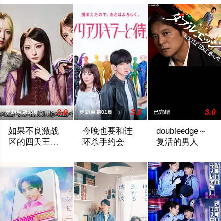
3.0
3.0
3.0
更新至第03集
更新至第01集
已完结
如果不良激战
今晚也要和连
doubleedge～
区的四天王转
环杀手约会
复活的男人
生成了偶像团
本作描绘的是只懂打架的四名不良少年转生为偶像，在未知的世
故事围绕一名游离于体制之外、孤傲冷峻的
一名大人物政治家
体？