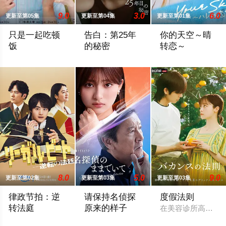
9.0
3.0
6.0
更新至第05集
更新至第04集
更新至第01集
只是一起吃顿
告白：第25年
你的天空～晴
饭
的秘密
转恋～
本剧改编自大町テラス同名漫画，描绘了过着不满足日常生活的已
雪村爽太（松村北斗 饰）自幼因一次相遇
性格善良纯粹、永远
8.0
5.0
9.0
更新至第02集
更新至第03集
更新至第03集
律政节拍：逆
请保持名侦探
度假法则
转法庭
原来的样子
在美容诊所高强度
本剧由原创剧本打造，是一部法律剧，讲述患有口吃的新人律师，
乡村小学教师枫，因受到外祖父的影响，