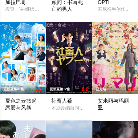
加拉巴哥
顾问：书写死
OPTI
亡的男人
搜查一课·继续搜查班的刑警·田川信一(织田裕二)受鉴识课的木
索尼携手创作者共
怀揣小说家梦想、在旧书店打工的推理迷
2.0
9.0
3.0
更新至第01集
更新至第12集
已完结
夏色之云掀起
社畜人薮
艾米丽与玛丽
恋爱与风暴
亚
本剧改编自同名漫画。将员工视为公司齿轮的
大学考试在即的高中三年级生武宫夏辉（深田龙生饰），在经历
35岁的艾米丽（松