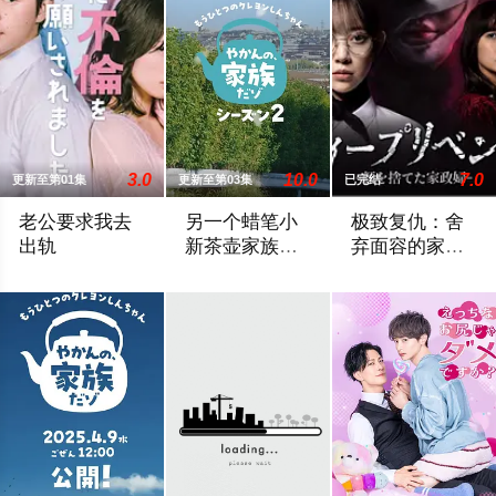
3.0
10.0
7.0
更新至第01集
更新至第03集
已完结
老公要求我去
另一个蜡笔小
极致复仇：舍
出轨
新茶壶家族登
弃面容的家政
场了喔～！第
妇
主妇花惠（中村百合香 饰）与丈夫弘树（佐野玲於 饰）及4岁女
...
主人公望美原本与
二季