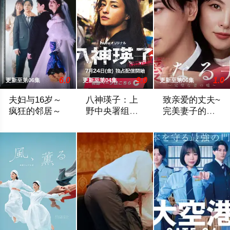
6.0
9.0
1.0
更新至第06集
更新至第04集
更新至第06集
夫妇与16岁～
八神瑛子：上
致亲爱的丈夫~
疯狂的邻居～
野中央署组织
完美妻子的谎
犯罪对策课
言~
改编自ぱんぷきん同名原作，故事以在小公寓里过着新婚生活的
改编自深町秋生的超人气警察小说《组织犯
聚焦于一对结婚1