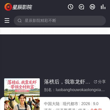






落榜后，我靠龙虾带领全村致富(全集)
分享

别名：luobanghouwokaolongxiadailingquancunzhifu
中国大陆
现代都市
2026
9.0