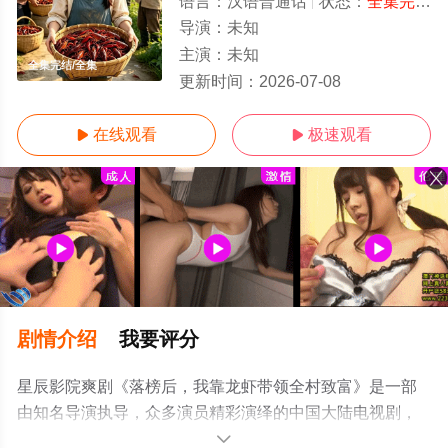
语言：
汉语普通话
状态：
全集完结
-
导演：
未知
主演：
未知
全集完结/全集
更新时间：
2026-07-08
在线观看
极速观看


剧情介绍
我要评分
星辰影院爽剧《落榜后，我靠龙虾带领全村致富》是一部
由知名导演执导，众多演员精彩演绎的中国大陆电视剧，
大结局剧情已揭晓（全集完结），手机免费观看高清无删
