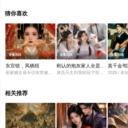
减完整版电视剧全集就上星辰影视，更多相关信息可移步
至豆瓣电视剧、电视猫或剧情网等平台了解。
猜你喜欢
8.0
10.0
全集完结
全集完结
全集完结
东宫错，凤栖梧
刚认的炮灰家人全是灭世大反派
真千金驾
崔家嫡女崔令仪前世被太子与庶妹联手算计，惨遭毁容，含恨离
身负天生剑骨的应宁前世遭师门误解
2026 / 未
相关推荐