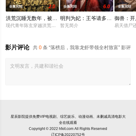
2.0
6.0
全集完结
全集完结
全集完结
洪荒沉睡无数年，被弟子曝光
明判为妃：王爷请多赐教
御兽：开
现代青年陈玄穿越洪荒，恰逢系统上岗即下班，只留下封山阵法
暂无简介
易天借尸
影片评论
共
0
条 “落榜后，我靠龙虾带领全村致富” 影评
星辰影院
提供免费VIP电视剧、综艺娱乐、动漫动画、未删减高清电影大
全在线观看
Copyright © 2022 hfxit.com All Rights Reserved
辽ICP备20220752号