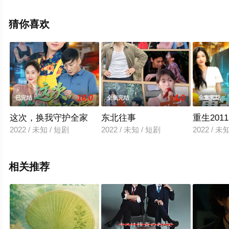
剧全集就上星辰影视，更多相关信息可移步至豆瓣电视
剧、电视猫或剧情网等平台了解。
猜你喜欢
10.0
4.0
已完结
全集完结
全集完结
这次，换我守护全家
东北往事
重生20
2022 / 未知 / 短剧
2022 / 未知 / 短剧
2022 / 未
相关推荐