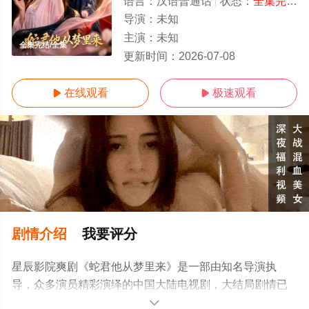
语言：
汉语普通话
状态：
全集完结
-
导演：
未知
主演：
未知
全集完结/全集
更新时间：
2026-07-08
在线观看
极速观看


剧情介绍
我要评分
星辰影院爽剧《蛇君他从梦里来》是一部由知名导演执
导，众多演员精彩演绎的中国大陆电视剧，大结局剧情已
揭晓（全集完结），手机免费观看高清无删减完整版电视
