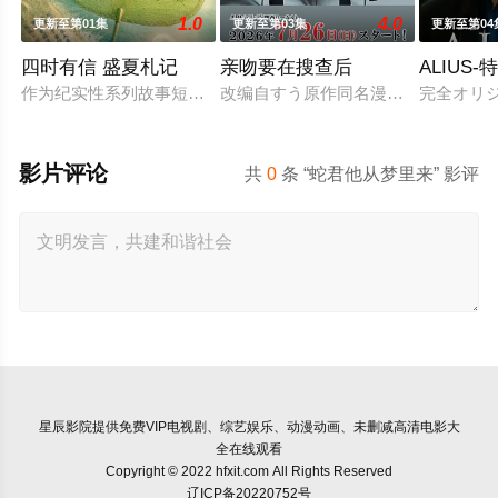
1.0
4.0
更新至第01集
更新至第03集
更新至第04
四时有信 盛夏札记
亲吻要在搜查后
ALIUS
作为纪实性系列故事短剧《四时有信》的第一篇章，《盛夏札记》
改编自すう原作同名漫画《キスは捜
完全オリジ
影片评论
共
0
条 “蛇君他从梦里来” 影评
星辰影院
提供免费VIP电视剧、综艺娱乐、动漫动画、未删减高清电影大
全在线观看
Copyright © 2022 hfxit.com All Rights Reserved
辽ICP备20220752号