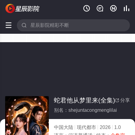






蛇君他从梦里来(全集)
分享

别名：shejuntacongmenglilai
中国大陆
现代都市
2026
1.0