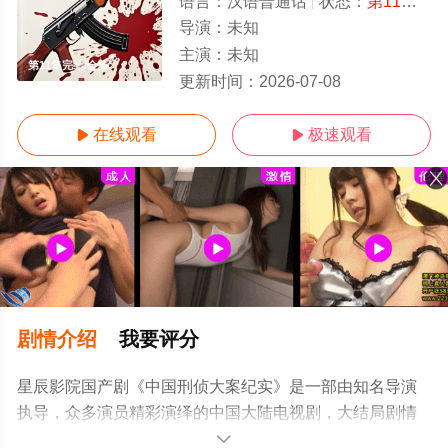
语言：
汉语普通话
状态：
第11集完结
导演：
未知
主演：
未知
第11集完结/全集
更新时间：
2026-07-08
在线观看
极速观看


剧情介绍
我要评分
星辰影院国产剧《中国刑侦大案纪实》是一部由知名导演
执导，众多演员精彩演绎的中国大陆电视剧，大结局剧情
已揭晓（第11集完结），手机免费观看高清无删减完整版
