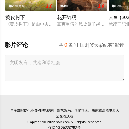
1.0
1.0
第20集完结
第4集
第12集
黄皮树下
花开锦绣
人鱼 (202
《黄皮树下》是由中央广播电视总台农业农村节目中心联合中共郁
豪爽重情的私盐贩子赵凌虽出身草莽
就读于职
影片评论
共
0
条 “中国刑侦大案纪实” 影评
星辰影院
提供免费VIP电视剧、综艺娱乐、动漫动画、未删减高清电影大
全在线观看
Copyright © 2022 hfxit.com All Rights Reserved
辽ICP备20220752号