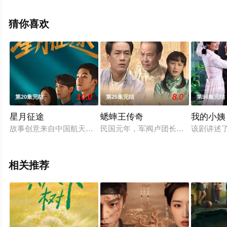
电视剧全集就上星辰影视，更多相关信息可移步至豆瓣电
视剧、电视猫或剧情网等平台了解。
猜你喜欢
10.0
8.0
第20集完结
第25集完结
第56集完结
星月征途
蟋蟀王传奇
我的小姨
故事创意来自中国航天探月工程的伟大成就。讲述了从小拥有航
民国元年，军阀卢团长的儿子卢占元
该剧讲述
相关推荐