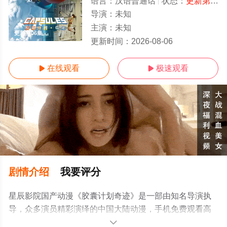
语言：
汉语普通话
状态：
更新第06集
导演：
未知
主演：
未知
更新第06集
更新时间：
2026-08-06
在线观看
极速观看


剧情介绍
我要评分
星辰影院国产动漫《胶囊计划奇迹》是一部由知名导演执
导，众多演员精彩演绎的中国大陆动漫，手机免费观看高
清无删减完整版动漫全集就上星辰影视，更多相关信息可
