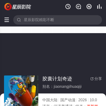






胶囊计划奇迹
分享

别名：jiaonangjihuaqiji
中国大陆
国产动漫
2026
10.0