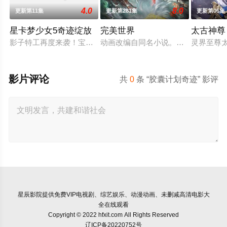
4.0
8.0
更新第11集
更新第281集
更新第06集
星卡梦少女5奇迹绽放
完美世界
太古神尊
影子特工再度来袭！宝石族精灵竟然成了关键所在！东方桃子与
动画改编自同名小说。他为修道而生
灵界至尊
影片评论
共
0
条 “胶囊计划奇迹” 影评
星辰影院
提供免费VIP电视剧、综艺娱乐、动漫动画、未删减高清电影大
全在线观看
Copyright © 2022 hfxit.com All Rights Reserved
辽ICP备20220752号