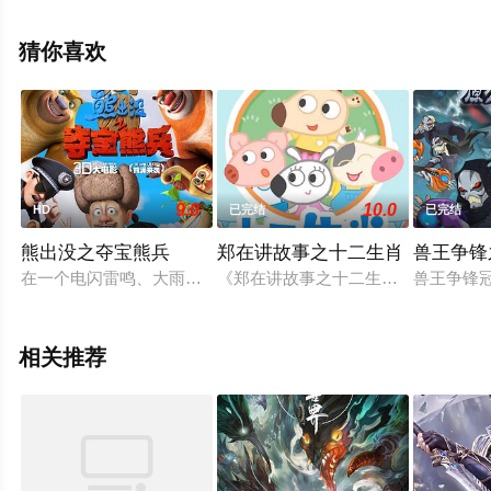
移步至豆瓣动漫、电视猫或剧情网等平台了解。
猜你喜欢
9.0
10.0
HD
已完结
已完结
熊出没之夺宝熊兵
郑在讲故事之十二生肖
兽王争锋
在一个电闪雷鸣、大雨瓢泼的夜晚，相貌凶恶的大马猴和二狗两
《郑在讲故事之十二生肖》系列动画
兽王争锋
相关推荐