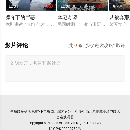
9.0
9.0
已完结
已完结
第52集
凛冬下的罪恶
幽宅奇谭
从被弃那
本剧讲述了90年代末，怒河市刑侦支队在无普及监控、无DNA
民国时期，江淮与迅哥组成说书班子，
暂无简介
影片评论
共
0
条 “少侠逆袭攻略” 影评
星辰影院
提供免费VIP电视剧、综艺娱乐、动漫动画、未删减高清电影大
全在线观看
Copyright © 2022 hfxit.com All Rights Reserved
辽ICP备20220752号