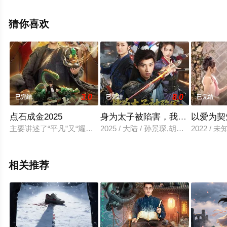
免费观看高清无删减完整版电视剧全集就上星辰影视，更
多相关信息可移步至豆瓣电视剧、电视猫或剧情网等平台
猜你喜欢
了解。
3.0
8.0
已完结
已完结
已完结
点石成金2025
身为太子被陷害，我选择落草为
以爱为契
主要讲述了“平凡”又“耀眼”的魏见好和重情重义的唐礼礼在机缘
2025 / 大陆 / 孙景琛,胡冬晴
2022 / 未
相关推荐