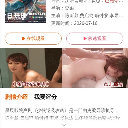
语言：
汉语普通话
状态：
已完结
- 
导演：
史梁
主演：
陈昕葳,费启鸣,喻钟黎,李果,张竞达,岳冬峰
已完结/全集
更新时间：
2026-07-16
在线观看
极速观看


剧情介绍
我要评分
星辰影院爽剧《少侠逆袭攻略》是一部由史梁导演执导，
陈昕葳,费启鸣,喻钟黎,李果,张竞达,岳冬峰等演员精彩演绎
的中国大陆电视剧，大结局剧情已揭晓（已完结），手机
