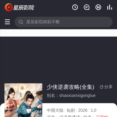






少侠逆袭攻略(全集)
分享

别名：shaoxianixigonglue
中国大陆
短剧
2026
1.0