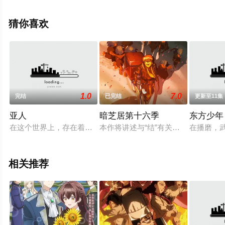
雅章,高野麻里佳等演员精彩演绎的日本动漫，手机免费观
看高清无删减完整版动漫全集就上星辰影视，更多相关信
猜你喜欢
息可移步至豆瓣动漫、电视猫或剧情网等平台了解。
1.0
7.0
完结
已完结
更新至11集
亚人
暗芝居第十六季
东方少年
在这个世界上，存在着能够永生不死的人类，即使遭到致命的重创
本作将讲述与“结”有关的都市传说。
在播磨，
相关推荐