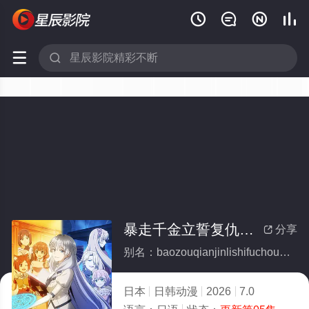






暴走千金立誓复仇。～用魔导书之力碾碎祖国～
分享

别名：baozouqianjinlishifuchouyongmodaoshuzhiliniansuizuguo
日本
日韩动漫
2026
7.0