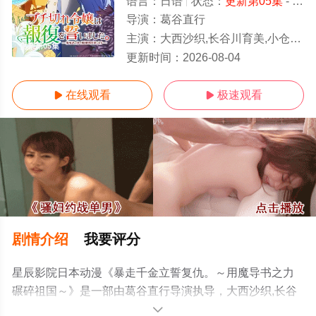
语言：
日语
状态：
更新第05集
- 免费在线观看
导演：
葛谷直行
主演：
大西沙织,长谷川育美,小仓唯,上原步美,芹泽优,石上静香,阿座上洋平,水中雅章,高野麻里佳
更新第05集
更新时间：
2026-08-04
在线观看
极速观看


剧情介绍
我要评分
星辰影院日本动漫《暴走千金立誓复仇。～用魔导书之力
碾碎祖国～》是一部由葛谷直行导演执导，大西沙织,长谷
川育美,小仓唯,上原步美,芹泽优,石上静香,阿座上洋平,水中
