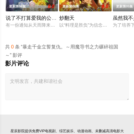
8.0
9.0
更新第06集
更新第06集
更新第05集
说了不打算爱我的公爵继承人，不知为何对我宠爱有加
炒翻天
虽然我不
有一份通知从天而降来到没落贵族的千金，艾尔莎的身边。那就
以“料理是胜负”为信念、“中国菜霸
为了培养
共
0
条 “暴走千金立誓复仇。～用魔导书之力碾碎祖国
～” 影评
影片评论
星辰影院
提供免费VIP电视剧、综艺娱乐、动漫动画、未删减高清电影大