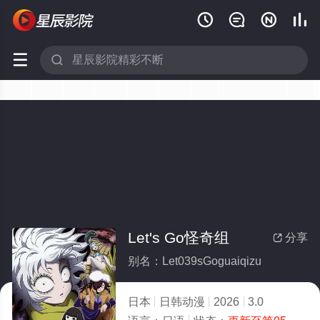






Let's Go怪奇组
分享

别名：Let039sGoguaiqizu
日本
日韩动漫
2026
3.0