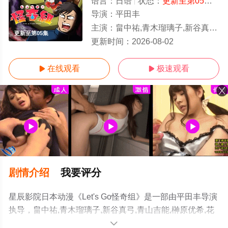
语言：
日语
状态：
更新至第05集
- 
导演：
平田丰
主演：
畠中祐,青木瑠璃子,新谷真弓,青山吉能,榊原优希,花泽香菜,千叶繁
更新至第05集
更新时间：
2026-08-02
在线观看
极速观看


剧情介绍
我要评分
星辰影院日本动漫《Let's Go怪奇组》是一部由平田丰导演
执导，畠中祐,青木瑠璃子,新谷真弓,青山吉能,榊原优希,花
泽香菜,千叶繁等演员精彩演绎的日本动漫，手机免费观看
