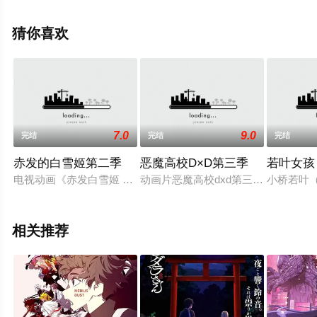
高清无删减完整版动漫全集就上星辰影视，更多相关信息
可移步至豆瓣动漫、电视猫或剧情网等平台了解。
猜你喜欢
7.0
9.0
完结
完结
完结
赤发的白雪姬第二季
恶魔高校D×D第三季
若叶女孩
电视动画《赤发白雪姬 第二季》改编自日本漫画家秋月空太原作
动画片恶魔高校dxd第三季故事接前
小桥若叶
相关推荐