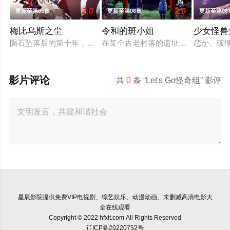
2.0
1.0
更新至第05集
更新至第06集
更新至第06
梅比乌斯之尘
令和的斑小姐
少女怪兽
陨石坠落后的第十年，由于巨大结晶释放出的神秘粒子“梅比乌斯之
在某个古老村落的遗址深处，那一片禁
恋か、破
影片评论
共
0
条 “Let's Go怪奇组” 影评
星辰影院
提供免费VIP电视剧、综艺娱乐、动漫动画、未删减高清电影大
全在线观看
Copyright © 2022 hfxit.com All Rights Reserved
辽ICP备20220752号