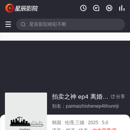






拍卖之神 ep4 离婚日记
分享

别名：paimaizhishenep4lihunriji
韩国
伦理,三级
2025
5.0