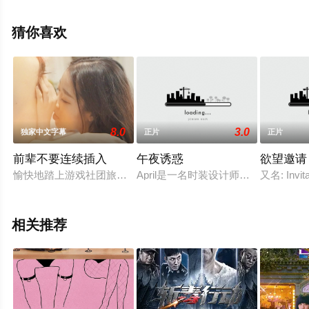
全就上星辰影视，更多相关信息可移步至豆瓣电影、电视
猫或剧情网等平台了解。
猜你喜欢
8.0
3.0
独家中文字幕
正片
正片
前辈不要连续插入
午夜诱惑
欲望邀请
愉快地踏上游戏社团旅行...像什么也没发生一样 进来的前辈开始射入
April是一名时装设计师，他参加
又名: In
相关推荐