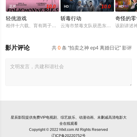
10.0
10.0
正片
HD
HD
轻佻游戏
斩毒行动
奇怪的零
相伴十六载、育有两子的弗朗索瓦与朱莉陷入灵肉疏离。为探索
云海市禁毒支队获悉东南亚毒王廖爷将
该剧讲述
影片评论
共
0
条 “拍卖之神 ep4 离婚日记” 影评
星辰影院
提供免费VIP电视剧、综艺娱乐、动漫动画、未删减高清电影大
全在线观看
Copyright © 2022 hfxit.com All Rights Reserved
辽ICP备20220752号