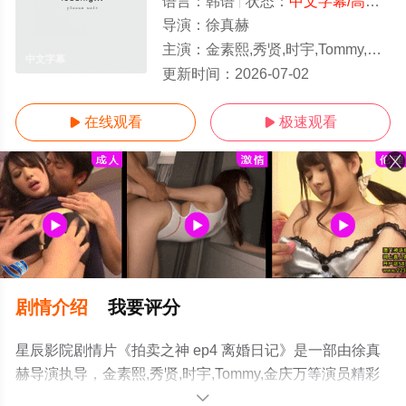
语言：
韩语
状态：
中文字幕/高清
- 
导演：
徐真赫
主演：
金素熙,秀贤,时宇,Tommy,金庆万
中文字幕
更新时间：
2026-07-02
在线观看
极速观看


剧情介绍
我要评分
星辰影院剧情片《拍卖之神 ep4 离婚日记》是一部由徐真
赫导演执导，金素熙,秀贤,时宇,Tommy,金庆万等演员精彩
演绎的韩国电影，手机免费观看高清无删减完整版电影大
