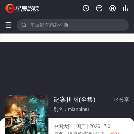






谜案拼图(全集)
分享

别名：mianpintu
中国大陆
国产
2026
7.0