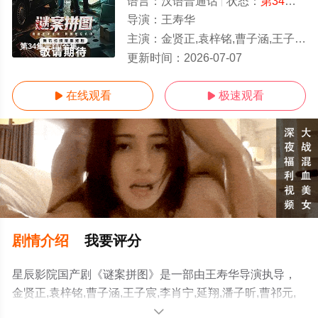
语言：
汉语普通话
状态：
第34集完结
导演：
王寿华
主演：
金贤正,袁梓铭,曹子涵,王子宸,李肖宁,延翔,潘子昕,曹祁元,刘佳萌,赵刚,苏雨润,宋一,周子贺,曹娜,沈天
第34集完结/全集
更新时间：
2026-07-07
在线观看
极速观看


剧情介绍
我要评分
星辰影院国产剧《谜案拼图》是一部由王寿华导演执导，
金贤正,袁梓铭,曹子涵,王子宸,李肖宁,延翔,潘子昕,曹祁元,
刘佳萌,赵刚,苏雨润,宋一,周子贺,曹娜,沈天,刘廷楷,卜文革,
