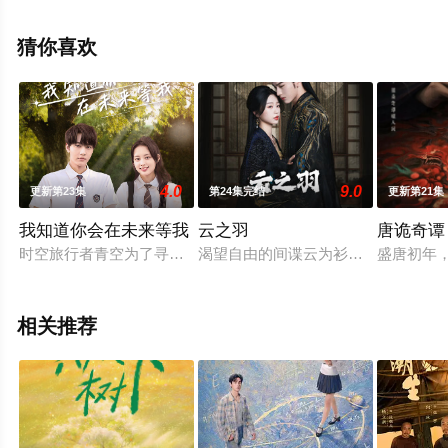
李泽宇等演员精彩演绎的中国大陆电视剧，大结局剧情已
揭晓（第34集完结），手机免费观看高清无删减完整版电
猜你喜欢
视剧全集就上星辰影视，更多相关信息可移步至豆瓣电视
剧、电视猫或剧情网等平台了解。
4.0
9.0
更新第23集
第24集完结
更新第21集
我知道你会在未来等我
云之羽
唐诡奇谭
时空旅行者青空为了寻找遗失的能量核心来到地球，与热情单纯
渴望自由的间谍云为衫（虞书欣饰）
盛唐初年
相关推荐