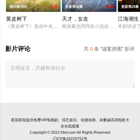
1.0
5.0
第20集完结
更新第18集
更新第28集
黄皮树下
天才，女友
江海潮生
《黄皮树下》是由中央广播电视总台农业农村节目中心联合中共郁
根据素光同同名小说改编。江逾白长大
本剧讲述
影片评论
共
0
条 “谜案拼图” 影评
星辰影院
提供免费VIP电视剧、综艺娱乐、动漫动画、未删减高清电影大
全在线观看
Copyright © 2022 hfxit.com All Rights Reserved
辽ICP备20220752号