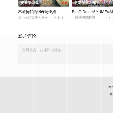
更新第05集
4.0
更新至第08集
不虐待我的继母与继姐
BanG Dream! YUME∞M
某个名门望族的庶女——中村美冶，原本与母亲两人过着虽清贫
「哔呀啊啊啊啊——！！！
影片评论
RS
星