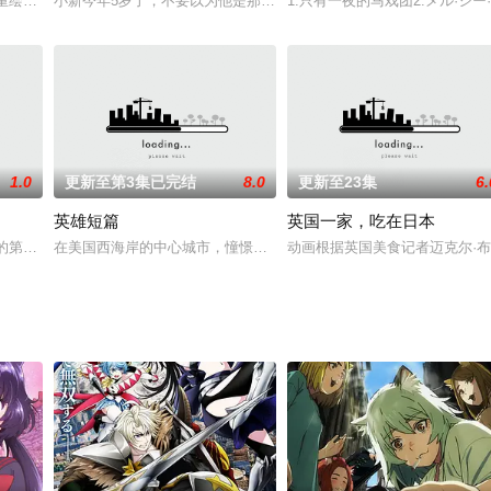
 SAFEHOUSE, Inc. 共同推出，
次重绘本劇《铁臂阿童木》，由手塚制作公司(手塚プロダクション)制作，命名
小新今年5岁了，不要以为他是那种懵懂无知的小孩，他其实人小鬼
1.只有一夜的马戏团2.メル·シー
1.0
更新至第3集已完结
8.0
更新至23集
6.
英雄短篇
英国一家，吃在日本
 看到一粒子弹…… 时间追回太正十二年。在六月公演的庆
出的第五部OVA，舞台转换到了新时代的纽约。共6章，内容分别为： 1、我和我
在美国西海岸的中心城市，憧憬着HERO的少年Joey一边打工，一边
动画根据英国美食记者迈克尔·布斯