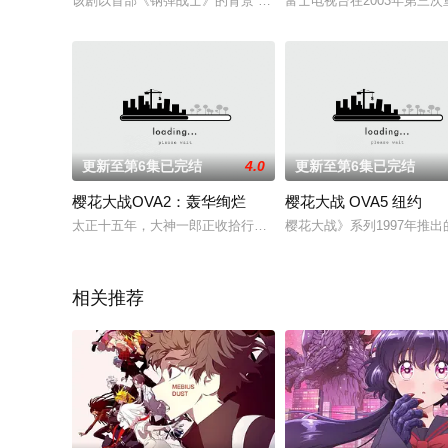
该剧以首部《钢弹战士》的背景“一年战争”为舞台，聚焦欧洲战线。本作与
富士电视台在2003年第三
更新至第6集已完结
4.0
更新至第6集已完结
樱花大战OVA2：轰华绚烂
樱花大战 OVA5 纽约
太正十五年，大神一郎正收拾行李到巴黎赴任，偶尔在一小箱中，
樱花大战》系列1997年推
相关推荐