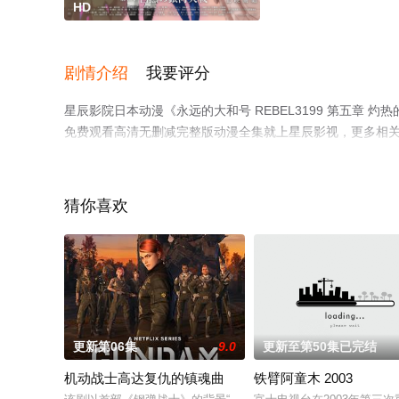
HD
剧情介绍
我要评分
星辰影院日本动漫《永远的大和号 REBEL3199 第五章
免费观看高清无删减完整版动漫全集就上星辰影视，更多相
猜你喜欢
更新第06集
9.0
更新至第50集已完结
机动战士高达复仇的镇魂曲
铁臂阿童木 2003