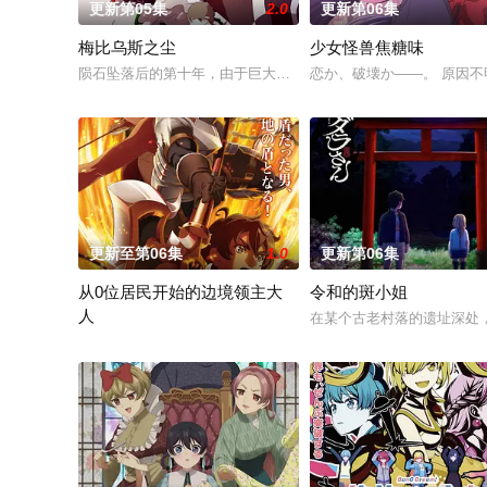
更新第05集
2.0
更新第06集
梅比乌斯之尘
少女怪兽焦糖味
陨石坠落后的第十年，由于巨大结晶释放出的神秘粒子“梅比乌斯之
恋か、破壊か――。 原因
更新至第06集
1.0
更新第06集
从0位居民开始的边境领主大
令和的斑小姐
人
在某个古老村落的遗址深处，
因长期在战争中活跃，而被称为〝救国英雄〞的男人——迪亚斯