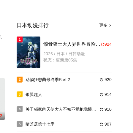
日本动漫排行
更多

机
1
骸骨骑士大人异世界冒险中Ⅱ
924

2026 / 日本 / 日韩动漫
状态：更新第05集
动物狂想曲最终季Part.2
920
2

银翼超人
914
3

关于邻家的天使大人不知不觉把我惯成了废人这档子事第二季
910
4

0
暗芝居第十七季
907
5
