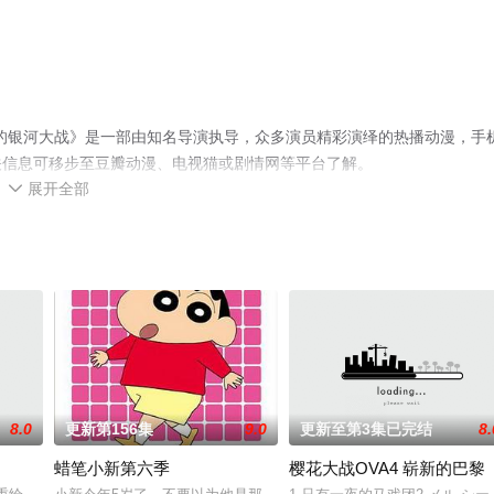
 灼热的银河大战》是一部由知名导演执导，众多演员精彩演绎的热播动漫，手
关信息可移步至豆瓣动漫、电视猫或剧情网等平台了解。
展开全部

8.0
更新第156集
9.0
更新至第3集已完结
8.
蜡笔小新第六季
樱花大战OVA4 崭新的巴黎