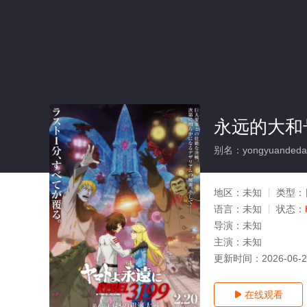
永远的大和号
别名：yongyuandedah
地区：
未知
类型：
语言：
未知
状态：
导演：
未知
主演：
未知
更新时间：
2026-06-
在线观看
