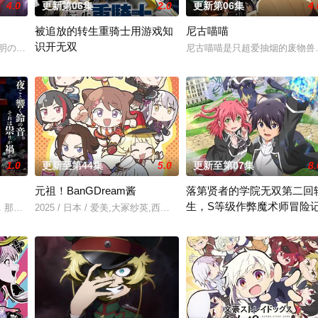
4.0
更新第06集
2.0
更新第06集
4.
被追放的转生重骑士用游戏知
尼古喵喵
识开无双
尘”的影响，一部分孩子获得了名为“拉姆斯”的特殊能力
不明の病に悩まされて
尼古喵喵是只超爱抽烟的废物兽
“重骑士”——那是一个以防御为主，吸引敌人攻击以保护队友的职业
1.0
更新至第44集
5.0
更新至第07集
8.
元祖！BanGDream酱
落第贤者的学院无双第二回
生，S等级作弊魔术师冒险
那一片禁止入内的区域里，存在着被口口相传为“窥之生厄、亵之招祟”的“不可
2025 / 日本 / 爱美,大冢纱英,西本里美,大桥彩香,伊藤彩沙,佐仓绫
。
由绝望中转生的最强贤者，到40