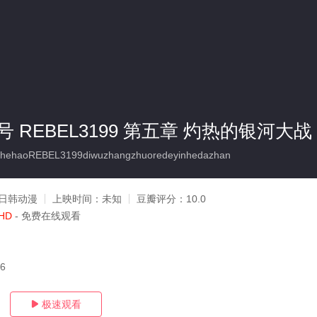
 REBEL3199 第五章 灼热的银河大战
ehaoREBEL3199diwuzhangzhuoredeyinhedazhan
日韩动漫
上映时间：
未知
豆瓣评分：
10.0
HD
- 免费在线观看
26
极速观看
