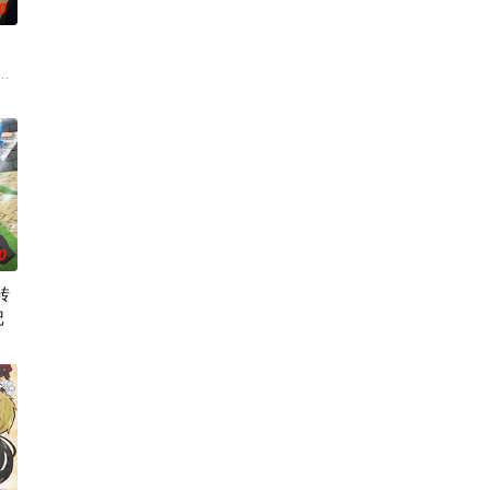
0
人！ 因为缺乏伦
。然而，与其他防御职业相比，其性能缺乏灵活性，攻击
0
转
记
触碰之物”。世
音,三泽纱千香,加藤英美里,日笠阳子,金元寿子,前岛亚美,小
0年后的世界一展外挂威能！