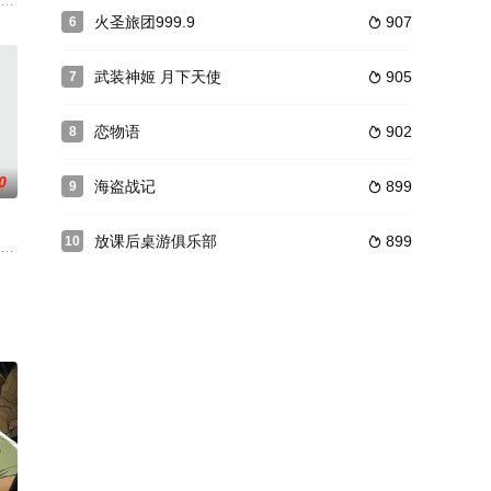
为《自动机器人
大，喜欢漂亮的姐姐，收养了一条棉花糖一样的流浪狗——
·スパイ3.雷之尖塔
火圣旅团999.9
907
6

武装神姬 月下天使
905
7

恋物语
902
8

0
海盗战记
899
9

放课后桌游俱乐部
899
10

的女孩，2
和祖母二人快乐地生活。某天，Joey捡到了一个
（Michael Booth）所著《不止寿司——日本人所理解的厨艺之道》（Sus