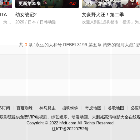
1.0
更新第05集
4.0
更新至第06集
4.
ITA
幼女战记2
文豪野犬汪！第二季
却幸福的生活。
」 为了乐团出道而突
2026 / 日本 / 日韩动漫
欢迎来到以虚构都市「横滨」为
共
0
条 “永远的大和号 REBEL3199 第五章 灼热的银河大战” 
S订阅
百度蜘蛛
神马爬虫
搜狗蜘蛛
奇虎地图
谷歌地图
必应
辰影院
提供免费VIP电视剧、综艺娱乐、动漫动画、未删减高清电影大全在线
Copyright © 2022 hfxit.com All Rights Reserved
辽ICP备20220752号