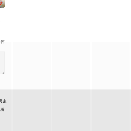
0
舞台，一众如同疯跑乱咬、四处乱窜的迷途犬们，热热闹闹、鸡飞狗跳的日常
影评
爬虫
观看