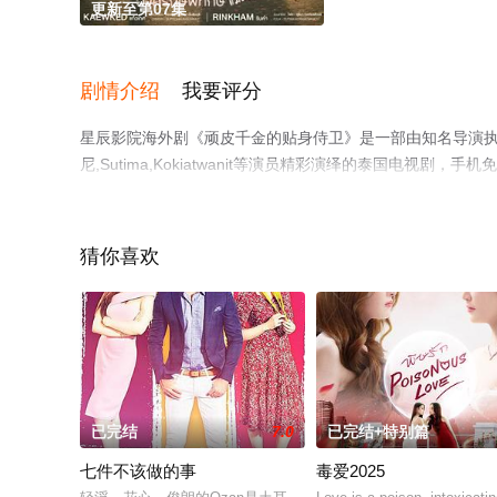
更新至第07集
剧情介绍
我要评分
星辰影院海外剧《顽皮千金的贴身侍卫》是一部由知名导演执导，素芘察
尼,Sutima,Kokiatwanit等演员精彩演绎的泰国电
豆瓣电视剧、电视猫或剧情网等平台了解。
猜你喜欢
已完结
7.0
已完结+特别篇
七件不该做的事
毒爱2025