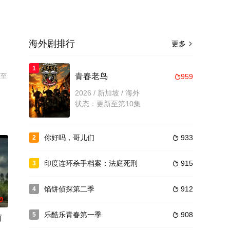
海外剧排行
更多

1
步至
青春老鸟
959

2026 / 新加坡 / 海外
状态：更新至第10集
你好吗，哥儿们
933
2

印度连环杀手档案：法庭死刑
915
3

馅饼侦探第二季
912
4

0
乐酷乐青春第一季
908
5

而