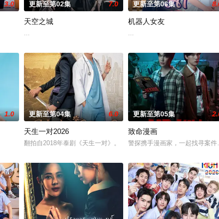
3.0
更新至第02集
7.0
更新至第06集
8.
天空之城
机器人女友
故中死亡。这起事故的真正罪魁祸首是富家子弟，他们强大的
...
...
1.0
更新至第04集
6.0
更新至第05集
2.
天生一对2026
致命漫画
翻拍自2018年泰剧《天生一对》。
警探携手漫画家，一起找寻案件