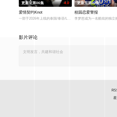
更新至第06集
4.0
更新至第02集
爱情契约Knot
校园恋爱警报
一部于2026年上线的泰国/泰语/LGBT/爱情/都市/霸道总裁电
李梦想成为一名酷炫的独立
影片评论
RS
星