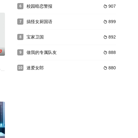
校园暗恋警报
907
6

车。父母的八百万卢布。恶劣而疯狂的小偷。切尔诺贝利核电站和鬼城普里皮
搞怪女厨国语
899
7

宝家卫国
892
8

0
做我的专属队友
888
9

迷爱女郎
880
10

温暖C
继承人。 Akanee是Rin的父亲和其合法妻子的养子。 一天，Rin的父亲将她