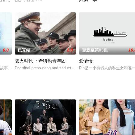
股公司的继承人。在一次贸易往来的过程中，因为犯错被
g the hearts. Yet, in the e
2017 / 泰国 / ···
五个年轻人。一辆老伏尔加牌汽
6.0
已完结
2.0
更新至第03集
10.
战火时代 ：希特勒青年团
爱情债
警局必须在年底度过难关，但偏偏有人挑战局势，卷入一起谋杀
事中，将以洪天逸Mean与林乐杰Plan饰演的TinCan故事为主线，而这一对
Doctrinal press-gang and seduction tool, political instr
Rin是一个有钱人的私生女和唯一