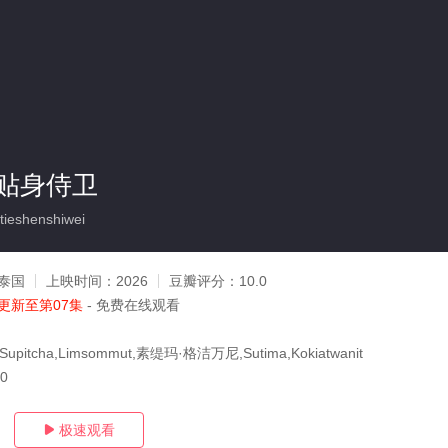
贴身侍卫
ieshenshiwei
泰国
上映时间：
2026
豆瓣评分：
10.0
更新至第07集
- 免费在线观看
itcha,Limsommut,素缇玛·格洁万尼,Sutima,Kokiatwanit
30
极速观看
