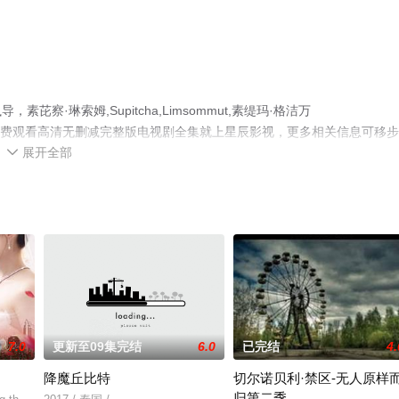
·琳索姆,Supitcha,Limsommut,素缇玛·格洁万
视剧，手机免费观看高清无删减完整版电视剧全集就上星辰影视，更多相关信息可移
展开全部

7.0
更新至09集完结
6.0
已完结
4.
降魔丘比特
切尔诺贝利·禁区-无人原样
归第二季