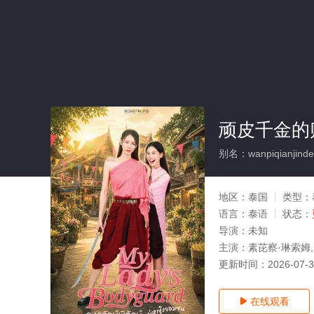
顽皮千金的
别名：wanpiqianjindet
地区：
泰国
类型：
语言：
泰语
状态：
导演：
未知
主演：
素芘察·琳索姆,Sup
更新时间：
2026-07-
在线观看
