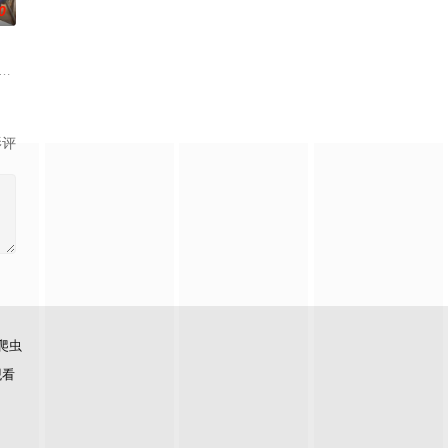
0
今年首次招收男生。
产集团继承人Khae-arun。表面看来，
了别错过》。
影评
爬虫
观看