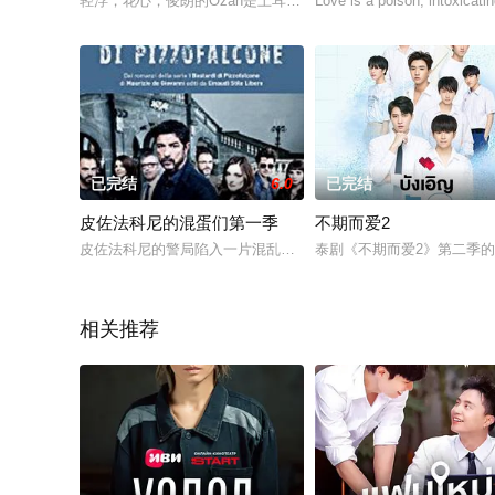
轻浮，花心，俊朗的Ozan是土耳其Ekinsoy控股公司最大控
Love is a poison, intoxicatin
已完结
6.0
已完结
皮佐法科尼的混蛋们第一季
不期而爱2
皮佐法科尼的警局陷入一片混乱，四名涉嫌贩毒的特工被撤职，
泰剧《不期而爱2》第二季的故
相关推荐