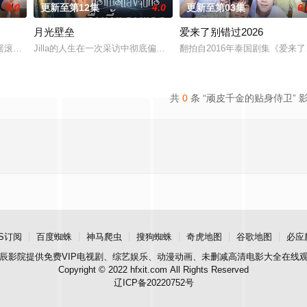
9.0
更新至第12集
4.0
更新至第03集
6.
月光壁垒
爱来了别错过2026
视剧，讲述了“结为枷锁，爱为牢笼”的契约恋爱故
摇滚音乐家。由于他完全无视学业，他的母亲把他送到了一所新学校，这所学校
Jilla的人生在一次采访中彻底偏离了轨道，她采访的对象是泰国著名房地
翻拍自2016年泰国剧集《爱来
共
0
条 “顽皮千金的贴身侍卫” 
S订阅
百度蜘蛛
神马爬虫
搜狗蜘蛛
奇虎地图
谷歌地图
必应
辰影院
提供免费VIP电视剧、综艺娱乐、动漫动画、未删减高清电影大全在线
Copyright © 2022 hfxit.com All Rights Reserved
辽ICP备20220752号