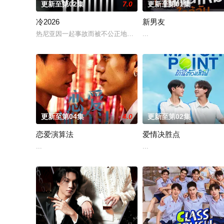
更新至第02集
7.0
更新至第01集
冷2026
新男友
热尼亚因一起事故而被不公正地监禁，她的丈夫和6岁的女儿在事
...
更新至第04集
4.0
更新至第02集
恋爱演算法
爱情决胜点
...
...