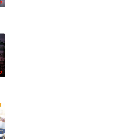
0
0
真相，冲破新闻的步步紧逼。