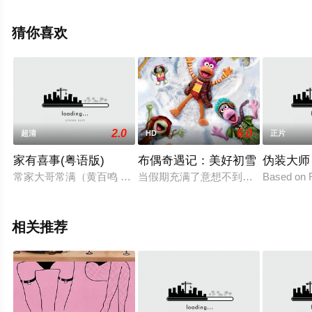
斯顿,帕特里克·斯图尔特,雷吉娜·赫尔,贝拉·拉姆齐,瑞斯·达
比,布雷特·戈德斯坦,艾玛·汤普森,周洪,康勒斯·希尔,托辛·科
猜你喜欢
尔,寇等演员精彩演绎的爱尔兰 / 英国 / 德国 / 美国电影，手
机免费观看高清无删减完整版电影大全就上星辰影视，更
多相关信息可移步至豆瓣电影、电视猫或剧情网等平台了
解。
2.0
6.0
超清
HD
正片
家有喜事(粤语版)
布偶奇遇记：美好初雪
伪装大师
常家大哥常满（黄百鸣 饰）事业有成，可是却嫌弃家中老婆程大
当假期充满了意想不到的冒险与挑战
Based on 
相关推荐