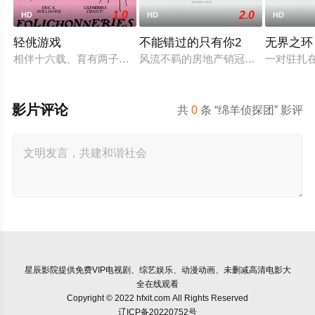
1.0
2.0
HD
HD
HD
轻佻游戏
不能错过的只有你2
无界之环
相伴十六载、育有两子的弗朗索瓦与朱莉陷入灵肉疏离。为探索
风流不羁的房地产销冠江来（吴翊歌 
一对驻扎
影片评论
共
0
条 “绵羊侦探团” 影评
星辰影院
提供免费VIP电视剧、综艺娱乐、动漫动画、未删减高清电影大
全在线观看
Copyright © 2022 hfxit.com All Rights Reserved
辽ICP备20220752号