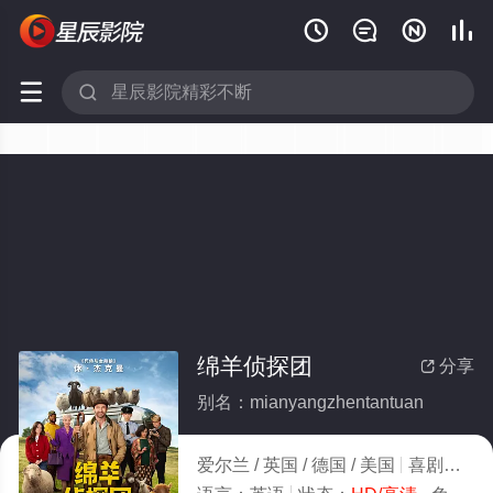






绵羊侦探团
分享

别名：mianyangzhentantuan
爱尔兰 / 英国 / 德国 / 美国
喜剧
202