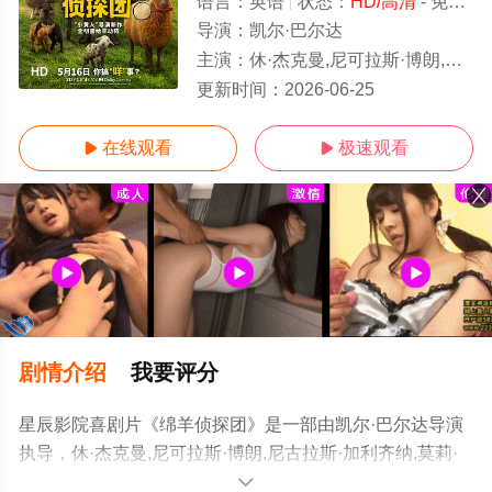
语言：
英语
状态：
HD/高清
- 免费在线观看
导演：
凯尔·巴尔达
主演：
休·杰克曼,尼可拉斯·博朗,尼古拉斯·加利齐纳,莫莉·戈登,茱莉亚·路易斯-德瑞弗斯,克里斯·奥多德,布莱恩
HD
更新时间：
2026-06-25
在线观看
极速观看


剧情介绍
我要评分
星辰影院喜剧片《绵羊侦探团》是一部由凯尔·巴尔达导演
执导，休·杰克曼,尼可拉斯·博朗,尼古拉斯·加利齐纳,莫莉·
戈登,茱莉亚·路易斯-德瑞弗斯,克里斯·奥多德,布莱恩·克兰
