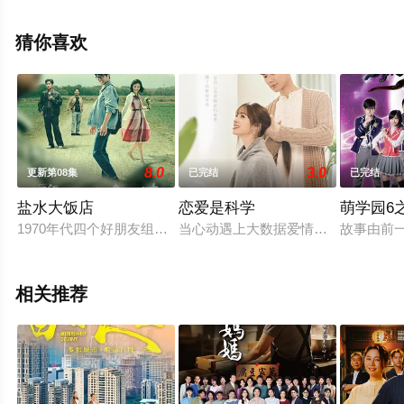
剧情已揭晓（已完结），手机免费观看高清无删减完整版
电视剧全集就上星辰影视，更多相关信息可移步至豆瓣电
猜你喜欢
视剧、电视猫或剧情网等平台了解。
8.0
3.0
更新第08集
已完结
已完结
盐水大饭店
恋爱是科学
萌学园6
1970年代四个好朋友组成「桥头青年合作社」，刻划他们在爱
当心动遇上大数据爱情，谁才是对的
故事由前
相关推荐