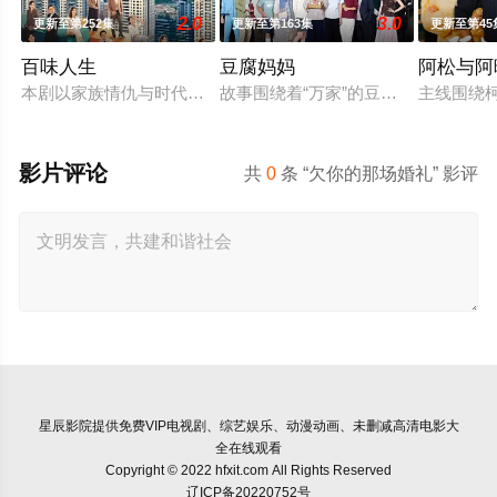
2.0
3.0
更新至第252集
更新至第163集
更新至第45
百味人生
豆腐妈妈
阿松与阿
本剧以家族情仇与时代情怀为主轴，剧情叙述一场突如其来的意外
故事围绕着“万家”的豆腐老店，因“一
主线围绕
影片评论
共
0
条 “欠你的那场婚礼” 影评
星辰影院
提供免费VIP电视剧、综艺娱乐、动漫动画、未删减高清电影大
全在线观看
Copyright © 2022 hfxit.com All Rights Reserved
辽ICP备20220752号