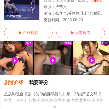
语言：
汉语普通话
状态：
已完结
- 
导演：
严艺文
主演：
张孝全,苏慧伦,朱轩洋,谢盈萱,姚淳耀,黄迪扬,王渝萱,蒲禾菲,裴子齐
已完结/全集
更新时间：
2026-06-20
在线观看
极速观看


剧情介绍
我要评分
星辰影院台湾剧《欠你的那场婚礼》是一部由严艺文导演
执导，张孝全,苏慧伦,朱轩洋,谢盈萱,姚淳耀,黄迪扬,王渝萱,
蒲禾菲,裴子齐等演员精彩演绎的中国台湾电视剧，大结局
