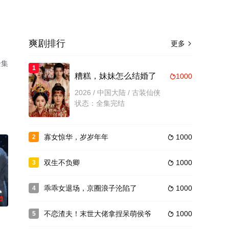
爽剧排行
更多

全集
1
。
糟糕，妹妹怎么结婚了
1000

2026 / 中国大陆 / 古装仙侠
状态：全集完结
寡女惊华，岁岁年年
1000
2

双生不负卿
1000
3

乖乖女退场，京圈浪子沦陷了
1000
4

0
不恋渣夫！末世大佬拿捏呆萌侯爷
1000
5
