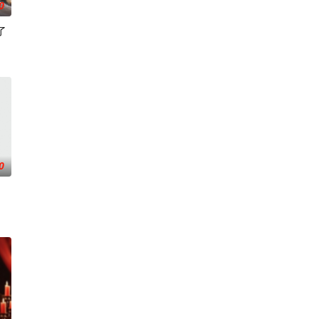
0
了
、弟弟沈明轩的刁难
0