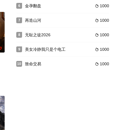
金孕翻盘
1000
6

再造山河
1000
7

无耻之徒2026
1000
8

0
美女冷静我只是个电工
1000
9

致命交易
1000
10
