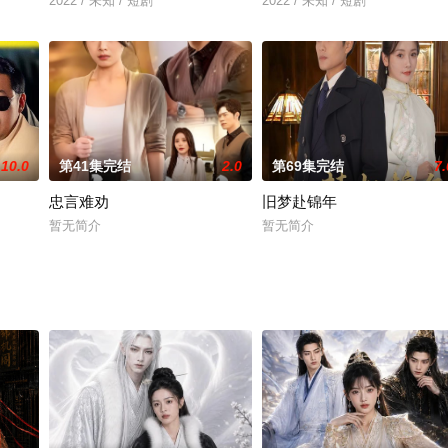
2022 / 未知 / 短剧
2022 / 未知 / 短剧
10.0
第41集完结
2.0
第69集完结
7.
忠言难劝
旧梦赴锦年
暂无简介
暂无简介