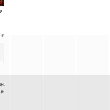
0
现
影评
爬虫
观看