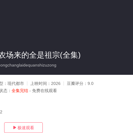
农场来的全是祖宗(全集)
ngchanglaidequanshizuzong
型：
现代都市
上映时间：
2026
豆瓣评分：
9.0
状态：
全集完结
- 免费在线观看
12
极速观看
