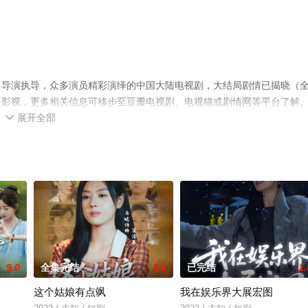
名导演执导，众多演员精彩演绎的中国大陆电视剧，大结局剧情已揭晓（
辰影视，更多相关信息可移步至豆瓣电视剧、电视猫或剧情网等平台了解
展开全部

9.0
全集完结
3.0
已完结
1.
这个姑娘有点飒
我在娱乐界大展宏图