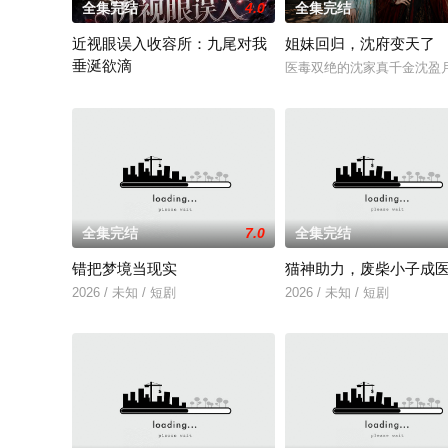
全集完结
4.0
全集完结
近视眼误入收容所：九尾对我
姐妹回归，沈府变天了
垂涎欲滴
医毒双绝的沈家真千金沈盈
暂无简介
全集完结
7.0
全集完结
错把梦境当现实
猫神助力，废柴小子成
2026 / 未知 / 短剧
2026 / 未知 / 短剧