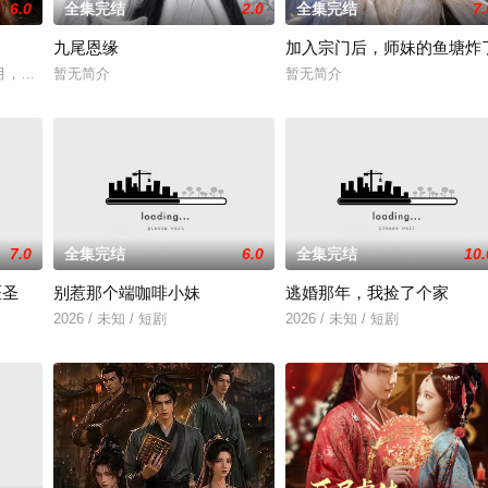
6.0
全集完结
2.0
全集完结
7.
九尾恩缘
加入宗门后，师妹的鱼塘炸
月，与飞针高手闺蜜沈千星被青州首富沈家接回。面对假千金沈清瑶的屡次陷害
暂无简介
暂无简介
7.0
全集完结
6.0
全集完结
10.
医圣
别惹那个端咖啡小妹
逃婚那年，我捡了个家
2026 / 未知 / 短剧
2026 / 未知 / 短剧