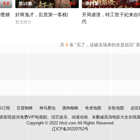
3.0
第15集
5.0
第24集
6.
神赘婿
奸商鬼才，乱世第一客栈!
开局虐渣，特工世子妃来自
代
暂无简介
2022 / 未知 / 短剧
共
0
条 “完了，这破农场来的全是祖宗” 
S订阅
百度蜘蛛
神马爬虫
搜狗蜘蛛
奇虎地图
谷歌地图
必应
辰影院
提供免费VIP电视剧、综艺娱乐、动漫动画、未删减高清电影大全在线
Copyright © 2022 hfxit.com All Rights Reserved
辽ICP备20220752号