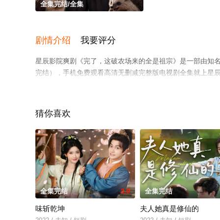
全集完结/全集
剧情介绍
我要评分
星辰影院爽剧《完了，这破农场来的全是祖宗》是一部由知
完结），手机免费观看高清无删减完整版电视剧全集就上星
猜你喜欢
全集完结
3.0
全集完结
味斩乾坤
夫人她真是修仙的