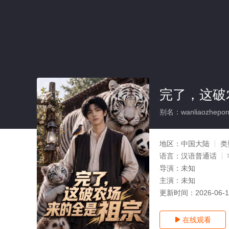
完了，这破
别名：wanliaozhepono
地区：
中国大陆
类
语言：
汉语普通话
导演：
未知
主演：
未知
更新时间：
2026-06-
在线观看
