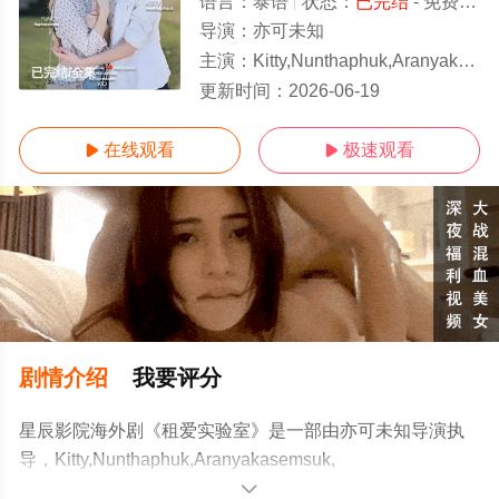
语言：
泰语
状态：
已完结
- 免费在线观看
导演：
亦可未知
主演：
Kitty,Nunthaphuk,Aranyakasemsuk,饰,Claire,Punch,Naphass
已完结/全集
更新时间：
2026-06-19
在线观看
极速观看


剧情介绍
我要评分
星辰影院海外剧《租爱实验室》是一部由亦可未知导演执
导，Kitty,Nunthaphuk,Aranyakasemsuk,
饰,Claire,Punch,Naphassanan,Kalaphan,
