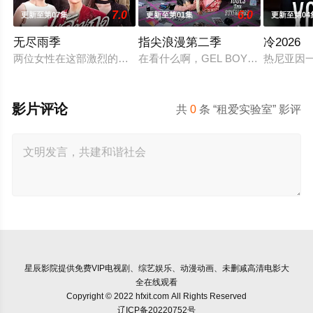
7.0
6.0
更新至第07集
更新至第01集
更新至第04
无尽雨季
指尖浪漫第二季
冷2026
两位女性在这部激烈的家庭剧中争夺强大的蒂纳拉王朝领导权。
在看什么啊，GEL BOY，是在想念
热尼亚因
影片评论
共
0
条 “租爱实验室” 影评
星辰影院
提供免费VIP电视剧、综艺娱乐、动漫动画、未删减高清电影大
全在线观看
Copyright © 2022 hfxit.com All Rights Reserved
辽ICP备20220752号