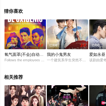
饰,Eris,B,Mine,Jiratchaya,Komontut,饰,Cher等演员精彩演
绎的泰国电视剧，大结局剧情已揭晓（已完结），手机免
猜你喜欢
费观看高清无删减完整版电视剧全集就上星辰影视，更多
相关信息可移步至豆瓣电视剧、电视猫或剧情网等平台了
解。
9.0
2.0
已完结
已完结
已完结
氧气面罩(不会)自动落下
我的小鬼男友
爱如永昼
Follows the employees of airlines companies who have sig
一个建筑系学生突然不得不与一个失
该剧由爱奇
相关推荐