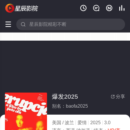






爆发2025
分享

别名：baofa2025
美国 / 波兰
爱情
2025
3.0