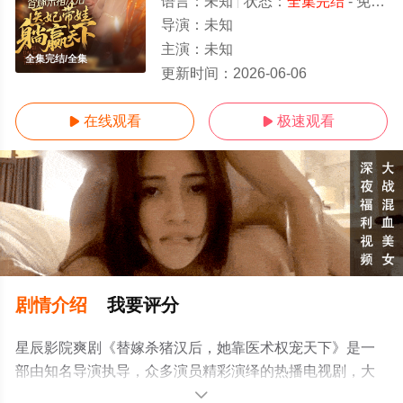
语言：
未知
状态：
全集完结
- 免费在线观看
导演：
未知
主演：
未知
全集完结/全集
更新时间：
2026-06-06
在线观看
极速观看


剧情介绍
我要评分
星辰影院爽剧《替嫁杀猪汉后，她靠医术权宠天下》是一
部由知名导演执导，众多演员精彩演绎的热播电视剧，大
结局剧情已揭晓（全集完结），手机免费观看高清无删减
