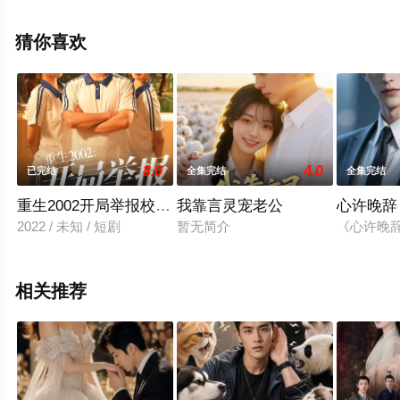
完整版电视剧全集就上星辰影视，更多相关信息可移步至
豆瓣电视剧、电视猫或剧情网等平台了解。
猜你喜欢
8.0
4.0
已完结
全集完结
全集完结
重生2002开局举报校花偷窃
我靠言灵宠老公
心许晚辞
2022 / 未知 / 短剧
暂无简介
《心许晚
相关推荐