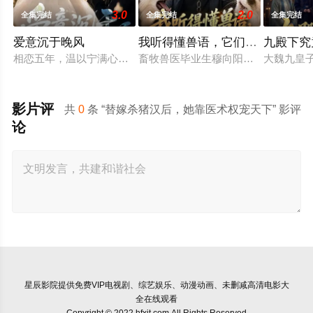
3.0
2.0
全集完结
全集完结
全集完结
爱意沉于晚风
我听得懂兽语，它们个个嘴炮王
九殿下究
相恋五年，温以宁满心筹备向男友顾西洲求婚，却意外得知自己不
畜牧兽医毕业生穆向阳高烧觉醒异能
大魏九皇
影片评
共
0
条 “替嫁杀猪汉后，她靠医术权宠天下” 影评
论
星辰影院
提供免费VIP电视剧、综艺娱乐、动漫动画、未删减高清电影大
全在线观看
Copyright © 2022 hfxit.com All Rights Reserved