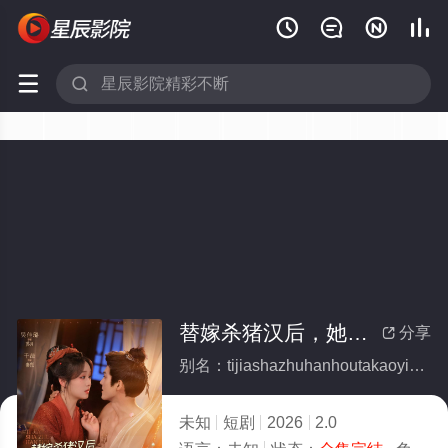






替嫁杀猪汉后，她靠医术权宠天下(全集)
分享

别名：tijiashazhuhanhoutakaoyishuquanchongtianxia
未知
短剧
2026
2.0