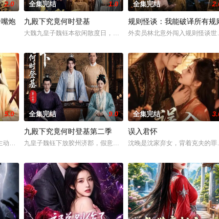
2.0
全集完结
1.0
全集完结
2.
个嘴炮
九殿下究竟何时登基
规则怪谈：我能破译所有规
过是他追求白月光的“恋爱练习册”。五年真心尽数错付，她
大魏九皇子魏钰本欲闲散度日，却被觉醒读心术的皇帝逼为国库开源。
外卖员林北意外闯入规则怪谈世
觉醒异能，能听懂所有动物吐槽。原本只是马场铲粪工，一次赛事救下被误诊的
5.0
全集完结
9.0
全集完结
3.
九殿下究竟何时登基第二季
误入君怀
开启后获得惊人造化。收徒大典上，天才少女时鸢坚定拜入门下
主动与看似平凡的陆知年结为伴侣，日常彼此照料、相处和睦。她潜心钻研绣艺
九皇子魏钰下放胶州济郡，假意收编山匪“牛头军”，与暗中剿匪的二
沈晚是沈家弃女，背着克夫的罪