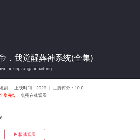
帝，我觉醒葬神系统(全集)
wojuexingzangshenxitong
短剧
上映时间：
2026
豆瓣评分：
10.0
全集完结
- 免费在线观看
06
极速观看
