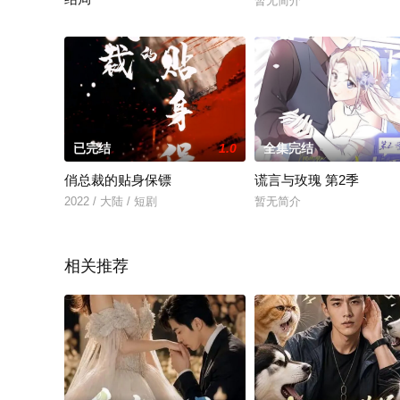
暂无简介
古风宅斗也能如此有趣！本作采用AI制作技术，还原精致古代场
已完结
1.0
全集完结
俏总裁的贴身保镖
谎言与玫瑰 第2季
2022 / 大陆 / 短剧
暂无简介
相关推荐