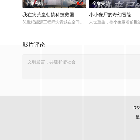
全集完结
9.0
全集完结
我在灾荒皇朝搞科技救国
小小丧尸的奇幻冒险
31世纪能源工程师沈青城在空间实验中意外穿越，成为大梁王朝
末世重生，姜小鱼带着前世
影片评论
RS
星