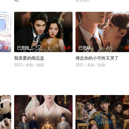
暂无简介
景。王妃意外能偷听庶女内心真实想法，从而识破伪装，巧妙
2022 / 未知 / 短剧
7.0
已完结
8.0
已完结
6.
我亲爱的闻总监
傅总你的小可怜又哭了
2022 / 未知 / 短剧
2022 / 未知 / 短剧