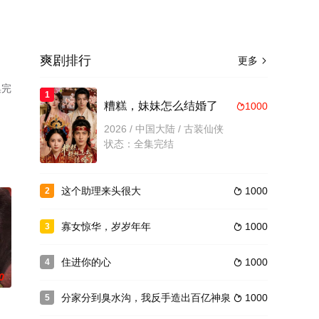
爽剧排行
更多

集完
1
糟糕，妹妹怎么结婚了
1000

2026 / 中国大陆 / 古装仙侠
状态：全集完结
这个助理来头很大
1000
2

寡女惊华，岁岁年年
1000
3

住进你的心
1000
4

0
分家分到臭水沟，我反手造出百亿神泉
1000
5
