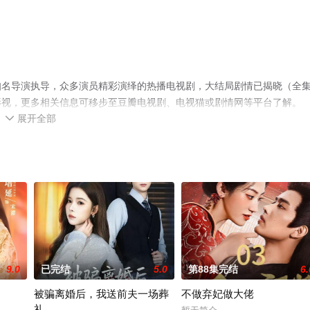
知名导演执导，众多演员精彩演绎的热播电视剧，大结局剧情已揭晓（全
影视，更多相关信息可移步至豆瓣电视剧、电视猫或剧情网等平台了解。
展开全部

9.0
已完结
5.0
第88集完结
6.
被骗离婚后，我送前夫一场葬
不做弃妃做大佬
礼