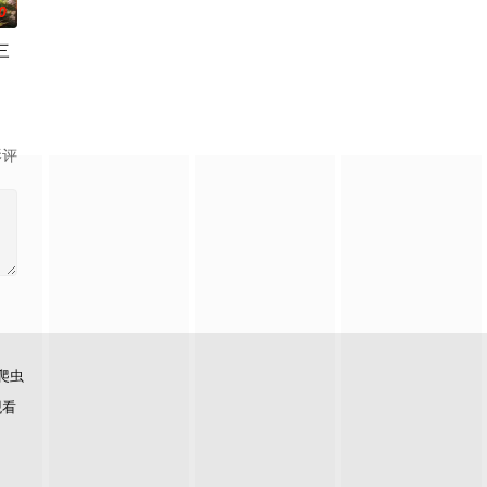
0
三
链，疯狂囤货、加固
生嫌隙，受尽委屈的宋清妍毅然离婚，凭借服装设计天赋深
派围剿濒临绝境时，意外重回现代。天道将整座玄雾山与一众古代教徒尽数迁
影评
爬虫
观看