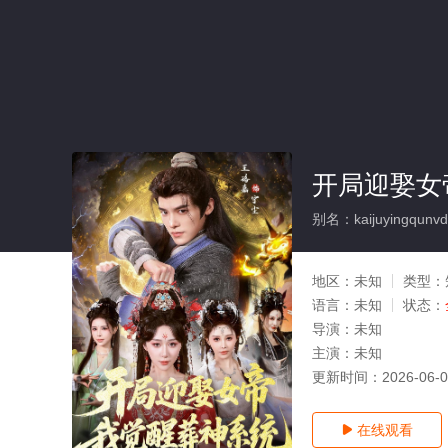
开局迎娶女
别名：kaijuyingqunvdi
地区：
未知
类型：
语言：
未知
状态：
导演：
未知
主演：
未知
更新时间：
2026-06-
在线观看
