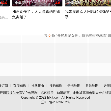
10.0
全集完结
3.0
全集完结
2.
祁总别作了，太太是真的想跟
我带魔教众人回现代搞钱第
您离婚了
季
难民营的濒死难民，需完成S级跨时空修复任务才能返程。她
被恶人夺宝害命的记忆，回到灾难爆发前一天。她抢先夺回母亲遗物——空间项
设计师宋清妍与总裁祁北渊的三年婚姻因误会与白月光乔雪的介入屡
苗云悠做了三年魔教教主，遭正
共
0
条 “开局迎娶女帝，我觉醒葬神系统” 
S订阅
百度蜘蛛
神马爬虫
搜狗蜘蛛
奇虎地图
谷歌地图
必应
辰影院
提供免费VIP电视剧、综艺娱乐、动漫动画、未删减高清电影大全在线
Copyright © 2022 hfxit.com All Rights Reserved
辽ICP备20220752号