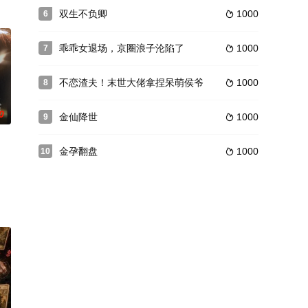
双生不负卿
1000
6

乖乖女退场，京圈浪子沦陷了
1000
7

不恋渣夫！末世大佬拿捏呆萌侯爷
1000
8

0
金仙降世
1000
9

金孕翻盘
1000
10
