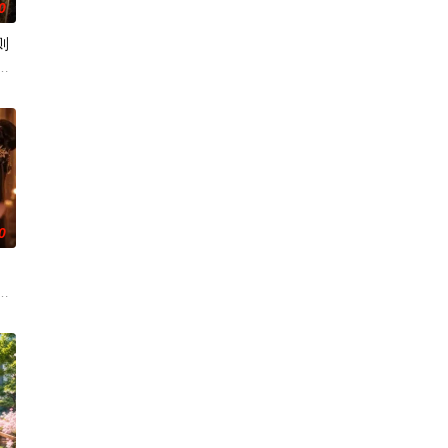
0
则
他在胶州建立“强盛集团”，制盐造肥皂狂揽百万白银，
界，绑定可解析规则漏洞的特殊系统，结识拥有危机预警能力的苏、力量增幅
千万赛马一战成名，
0
，一心筹备自己的绣
皇子、八皇子里应外合，平定齐淩、沅阳等地匪患并诛杀
名隐居清音寺。一次意外救下中毒的太子萧玦，数月后诞下一子。为保孩子性