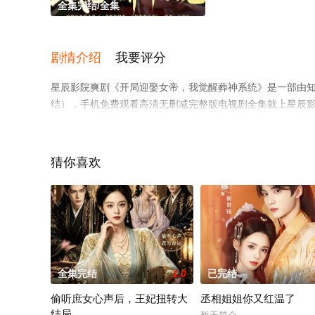
全集完结/全集
剧情介绍
我要评分
星辰影院爽剧《开局迎娶女帝，我觉醒葬神系统》是一部由
结），手机免费观看高清无删减完整版电视剧全集就上星辰
猜你喜欢
全集完结
1.0
已完结
偷听庶女心声后，王妃扭转大
丞相姐姐你又红温了
结局