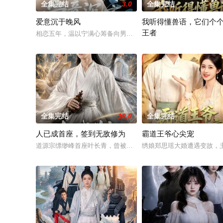
全集完结
3.0
全集完结
爱意沉于晚风
我听得懂兽语，它们个
王者
相恋五年，温以宁满心筹备向男友顾西洲求婚，却意外得知自己不
畜牧兽医毕业生穆向阳高烧
全集完结
10.0
全集完结
人已成首座，签到无敌修为
霸道王爷心尖宠
道源宗缥缈峰首座叶长青，曾被众人误认为资质平平，却在系统
绣娘郑思瑶大婚遭遇变故，