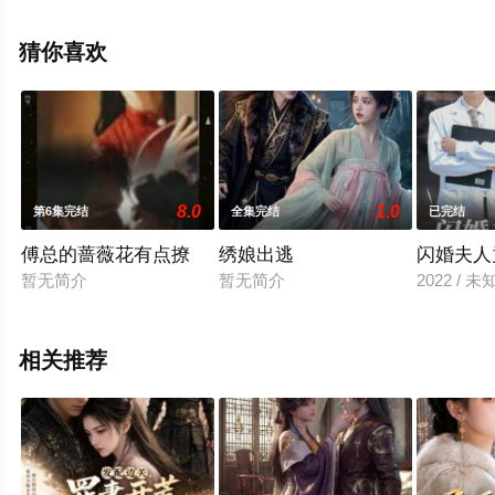
电视剧全集就上星辰影视，更多相关信息可移步至豆瓣电
视剧、电视猫或剧情网等平台了解。
猜你喜欢
8.0
1.0
第6集完结
全集完结
已完结
傅总的蔷薇花有点撩
绣娘出逃
闪婚夫人
暂无简介
暂无简介
2022 / 未
相关推荐