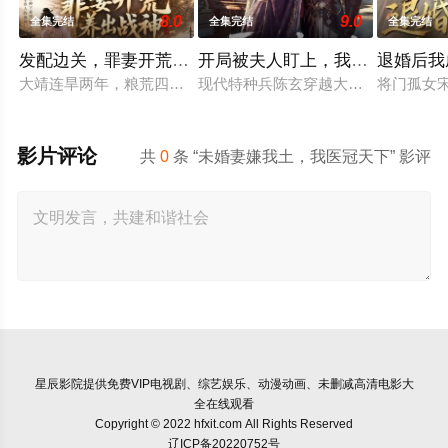
8.0
9.0
全集完结
全集完结
全集完结
发配边关，罪妻开荒养出战神第三季
开局被夫人盯上，我反手称霸大
退婚后我
大靖连旱两年，粮荒四起，战火燃遍辽东。末世后勤员苏禾穿成
现代特种兵陈玄穿越大周，开局沦为将
将门孤女
影片评论
共
0
条 “未婚妻嫌我土，我医冠天下” 影评
星辰影院
提供免费VIP电视剧、综艺娱乐、动漫动画、未删减高清电影大
全在线观看
Copyright © 2022 hfxit.com All Rights Reserved
辽ICP备20220752号