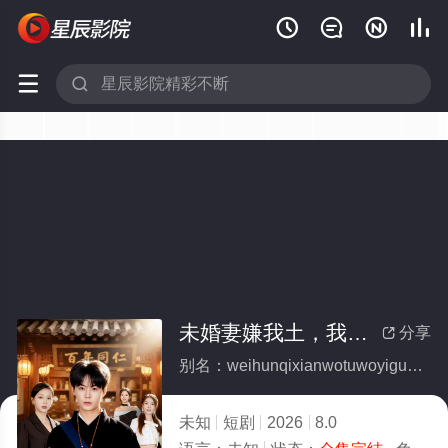






未婚妻嫌我土，我医冠天下(全集)
分享

别名：weihunqixianwotuwoyiguantianxia
未知
短剧
2026
8.0