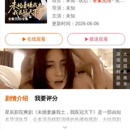
语言：
未知
状态：
全集完结
- 免费在线观看
导演：
未知
主演：
未知
全集完结/全集
更新时间：
2026-06-06
在线观看
极速观看


剧情介绍
我要评分
星辰影院爽剧《未婚妻嫌我土，我医冠天下》是一部由知
名导演执导，众多演员精彩演绎的热播电视剧，大结局剧
情已揭晓（全集完结），手机免费观看高清无删减完整版
