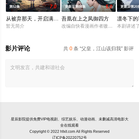
7.0
5.0
第52集
更新至第08集
更新至第20
从被弃那天，开启满世繁花
吾凰在上之凤御四方
凛冬下的
暂无简介
改编自快看漫画作者嗷小泽的独家连
本剧讲述
影片评论
共
0
条 “父皇，江山该归我” 影评
星辰影院
提供免费VIP电视剧、综艺娱乐、动漫动画、未删减高清电影大
全在线观看
Copyright © 2022 hfxit.com All Rights Reserved
辽ICP备20220752号