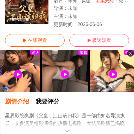
语言：
未知
状态：
全集完结
- 免费在线观看
导演：
未知
主演：
未知
全集完结/全集
更新时间：
2026-06-06
在线观看
极速观看


剧情介绍
我要评分
星辰影院爽剧《父皇，江山该归我》是一部由知名导演执
导，众多演员精彩演绎的热播电视剧，大结局剧情已揭晓
（全集完结），手机免费观看高清无删减完整版电视剧全
