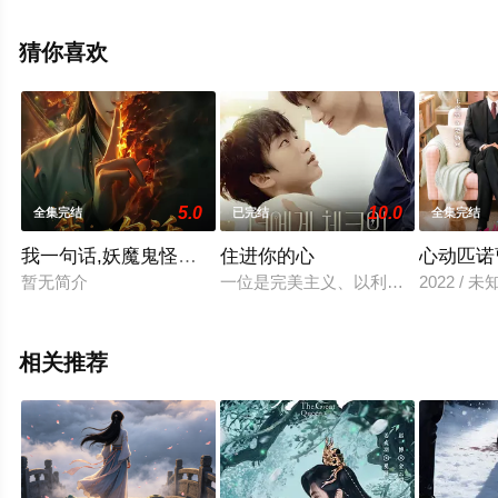
集就上星辰影视，更多相关信息可移步至豆瓣电视剧、电
视猫或剧情网等平台了解。
猜你喜欢
5.0
10.0
全集完结
已完结
全集完结
我一句话,妖魔鬼怪全灭
住进你的心
心动匹诺
暂无简介
一位是完美主义、以利益为重的冷酷
2022 / 未
相关推荐