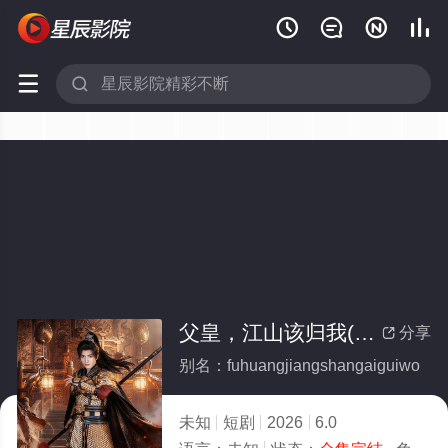






父皇，江山该归我(全集)
分享

别名：fuhuangjiangshangaiguiwo
未知
短剧
2026
6.0