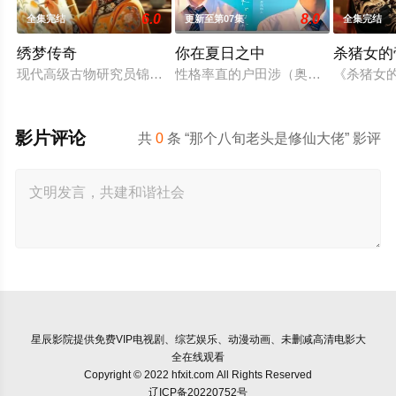
6.0
8.0
全集完结
更新至第07集
全集完结
绣梦传奇
你在夏日之中
杀猪女的
现代高级古物研究员锦绣，正在研究所研究大梁时代一件乱针刺
性格率直的户田涉（奥智哉 饰）与校
《杀猪女的
影片评论
共
0
条 “那个八旬老头是修仙大佬” 影评
星辰影院
提供免费VIP电视剧、综艺娱乐、动漫动画、未删减高清电影大
全在线观看
Copyright © 2022 hfxit.com All Rights Reserved
辽ICP备20220752号