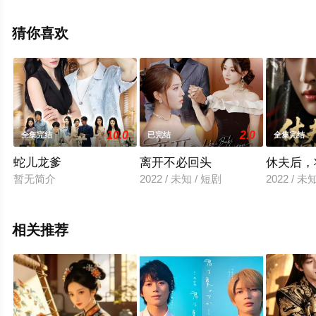
视剧全集就上星辰影视，更多相关信息可移步至豆瓣电视
剧、电视猫或剧情网等平台了解。
猜你喜欢
10.0
2.0
全集完结
已完结
全集完结
蛇儿龙爹
离开不必回头
休夫后，
暂无简介
2022 / 未知 / 短剧
2022 / 未
相关推荐