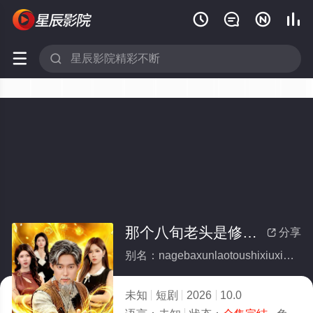






那个八旬老头是修仙大佬(全集)
分享

别名：nagebaxunlaotoushixiuxiandalao
未知
短剧
2026
10.0