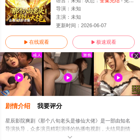
语言：
未知
状态：
全集完结
- 免费在线观看
导演：
未知
主演：
未知
全集完结/全集
更新时间：
2026-06-07
在线观看
极速观看


剧情介绍
我要评分
星辰影院爽剧《那个八旬老头是修仙大佬》是一部由知名
导演执导，众多演员精彩演绎的热播电视剧，大结局剧情
已揭晓（全集完结），手机免费观看高清无删减完整版电
