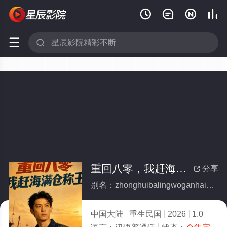






重回八零，我赶海满仓称王(全集)
分享

别名：zhonghuibalingwoganhaimancangchengwang
中国大陆
重生民国
2026
1.0