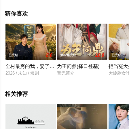
整版电视剧全集就上星辰影视，更多相关信息可移步至豆
瓣电视剧、电视猫或剧情网等平台了解。
猜你喜欢
8.0
10.0
已完结
第82集完结
已完结
全村最穷的我，娶了全村最横的她
为王问鼎(择日登基)
拒当冤大
2026 / 未知 / 短剧
暂无简介
大龄剩女
相关推荐