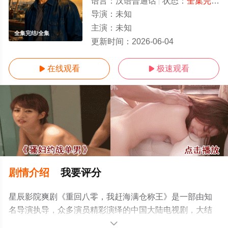
语言：
汉语普通话
状态：
全集完结
-
导演：
未知
主演：
未知
全集完结/全集
更新时间：
2026-06-04
在线观看
极速观看


剧情介绍
我要评分
星辰影院爽剧《重回八零，我赶海满仓称王》是一部由知
名导演执导，众多演员精彩演绎的中国大陆电视剧，大结
局剧情已揭晓（全集完结），手机免费观看高清无删减完
