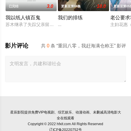
3.0
10.0
已完结
更新至第04集
更新至第05
我以纸人镇百鬼
我们的排练
老公要求
苏木继承了失踪父亲留下的白事馆，本想低调扎纸维生，却因一
...
主妇花惠
影片评论
共
0
条 “重回八零，我赶海满仓称王” 影评
星辰影院
提供免费VIP电视剧、综艺娱乐、动漫动画、未删减高清电影大
全在线观看
Copyright © 2022 hfxit.com All Rights Reserved
辽ICP备20220752号