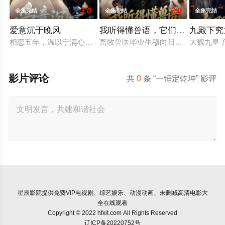
3.0
2.0
全集完结
全集完结
全集完结
爱意沉于晚风
我听得懂兽语，它们个个嘴炮王
九殿下究
相恋五年，温以宁满心筹备向男友顾西洲求婚，却意外得知自己不
畜牧兽医毕业生穆向阳高烧觉醒异能
大魏九皇
影片评论
共
0
条 “一锤定乾坤” 影评
星辰影院
提供免费VIP电视剧、综艺娱乐、动漫动画、未删减高清电影大
全在线观看
Copyright © 2022 hfxit.com All Rights Reserved
辽ICP备20220752号