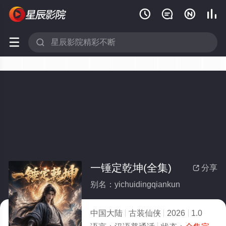






一锤定乾坤(全集)
分享

别名：yichuidingqiankun
中国大陆
古装仙侠
2026
1.0