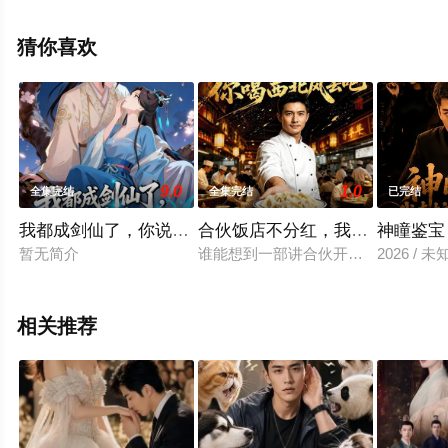
集就上星辰影视，更多相关信息可移步至豆瓣电视剧、电
视猫或剧情网等平台了解。
猜你喜欢
9.0
1.0
全集完结
全集完结
已完结
我都成剑仙了，你说我娘子是妖魔
合伙饭店不分红，我走后你喝西
神瞳鉴宝
暂无简介
谁能想到一部讲合伙开饭店的AI短
2026 / 未
相关推荐