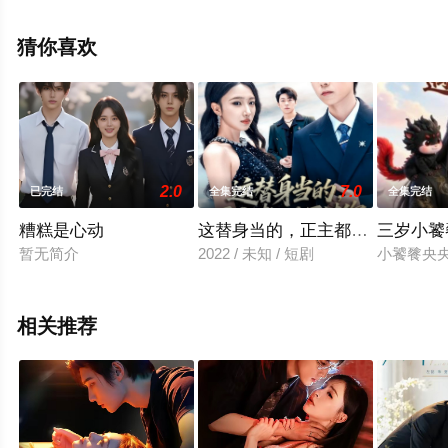
版电视剧全集就上星辰影视，更多相关信息可移步至豆瓣
电视剧、电视猫或剧情网等平台了解。
猜你喜欢
2.0
7.0
已完结
全集完结
全集完结
糟糕是心动
这替身当的，正主都比不过你
三岁小饕
暂无简介
2022 / 未知 / 短剧
小饕餮央
相关推荐