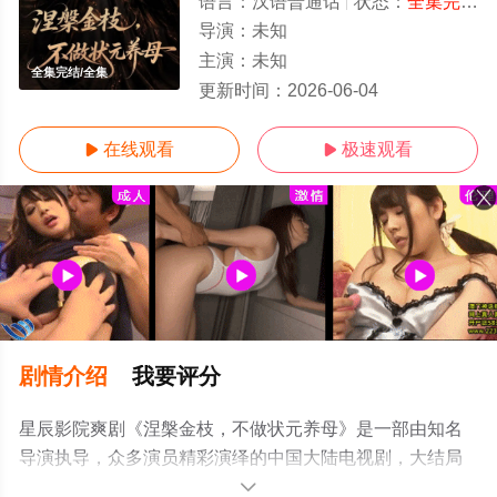
语言：
汉语普通话
状态：
全集完结
-
导演：
未知
主演：
未知
全集完结/全集
更新时间：
2026-06-04
在线观看
极速观看


剧情介绍
我要评分
星辰影院爽剧《涅槃金枝，不做状元养母》是一部由知名
导演执导，众多演员精彩演绎的中国大陆电视剧，大结局
剧情已揭晓（全集完结），手机免费观看高清无删减完整
