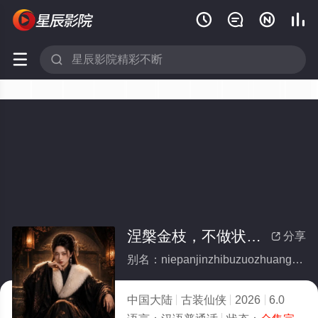






涅槃金枝，不做状元养母(全集)
分享

别名：niepanjinzhibuzuozhuangyuanyangmu
中国大陆
古装仙侠
2026
6.0