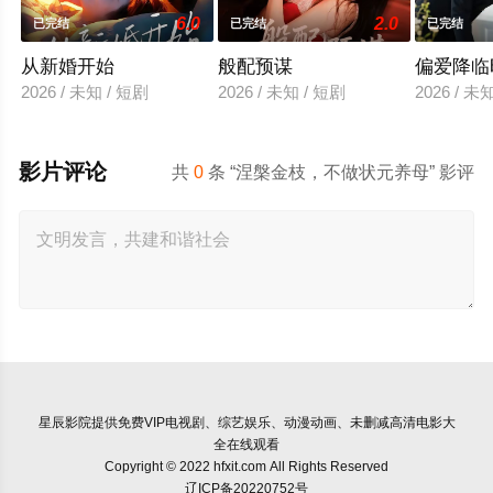
6.0
2.0
已完结
已完结
已完结
从新婚开始
般配预谋
偏爱降临
2026 / 未知 / 短剧
2026 / 未知 / 短剧
2026 / 未
影片评论
共
0
条 “涅槃金枝，不做状元养母” 影评
星辰影院
提供免费VIP电视剧、综艺娱乐、动漫动画、未删减高清电影大
全在线观看
Copyright © 2022 hfxit.com All Rights Reserved
辽ICP备20220752号