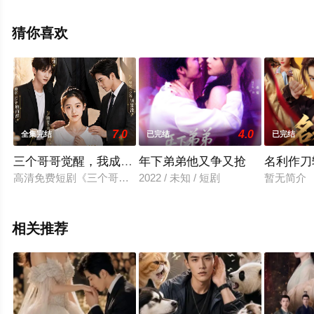
整版电视剧全集就上星辰影视，更多相关信息可移步至豆
瓣电视剧、电视猫或剧情网等平台了解。
猜你喜欢
7.0
4.0
全集完结
已完结
已完结
三个哥哥觉醒，我成唯一团宠
年下弟弟他又争又抢
名利作刀
高清免费短剧《三个哥哥觉醒，我成唯一团宠》在线观看,本片于2026
2022 / 未知 / 短剧
暂无简介
相关推荐