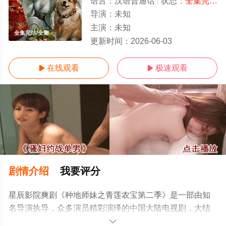
语言：
汉语普通话
状态：
全集完结
-
导演：
未知
主演：
未知
全集完结/全集
更新时间：
2026-06-03
在线观看
极速观看


剧情介绍
我要评分
星辰影院爽剧《种地师妹之青莲农宝第二季》是一部由知
名导演执导，众多演员精彩演绎的中国大陆电视剧，大结
局剧情已揭晓（全集完结），手机免费观看高清无删减完
