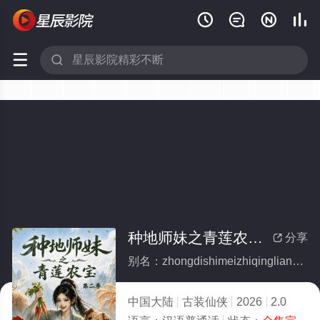






种地师妹之青莲农宝第二季(全集)
分享

别名：zhongdishimeizhiqingliannongbaodierji
中国大陆
古装仙侠
2026
2.0