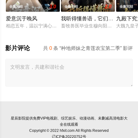
3.0
2.0
全集完结
全集完结
全集完结
爱意沉于晚风
我听得懂兽语，它们个个嘴炮王
九殿下究
相恋五年，温以宁满心筹备向男友顾西洲求婚，却意外得知自己不
畜牧兽医毕业生穆向阳高烧觉醒异能
大魏九皇
影片评论
共
0
条 “种地师妹之青莲农宝第二季” 影评
星辰影院
提供免费VIP电视剧、综艺娱乐、动漫动画、未删减高清电影大
全在线观看
Copyright © 2022 hfxit.com All Rights Reserved
辽ICP备20220752号