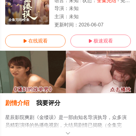
语言：
未知
状态：
全集完结
- 免费在线观看
导演：
未知
主演：
未知
全集完结/全集
更新时间：
2026-06-07
在线观看
极速观看


剧情介绍
我要评分
星辰影院爽剧《金缕误》是一部由知名导演执导，众多演
员精彩演绎的热播电视剧，大结局剧情已揭晓（全集完
结），手机免费观看高清无删减完整版电视剧全集就上星
