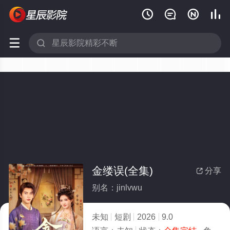






金缕误(全集)
分享

别名：jinlvwu
未知
短剧
2026
9.0