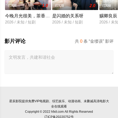
1.0
2.0
已完结
已完结
已完结
今晚月光很美，茶香四溢
是闪婚的关系呀
赐卿良辰
2026 / 未知 / 短剧
2026 / 未知 / 短剧
2026 / 未
影片评论
共
0
条 “金缕误” 影评
星辰影院
提供免费VIP电视剧、综艺娱乐、动漫动画、未删减高清电影大
全在线观看
Copyright © 2022 hfxit.com All Rights Reserved
辽ICP备20220752号