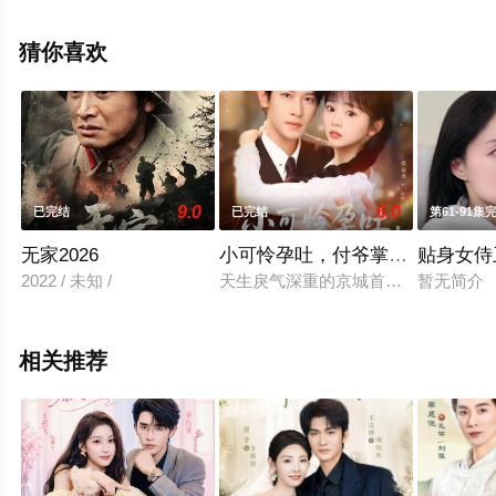
辰影视，更多相关信息可移步至豆瓣电视剧、电视猫或剧
情网等平台了解。
猜你喜欢
9.0
6.0
已完结
已完结
第61-91集
无家2026
小可怜孕吐，付爷掌心娇宠
贴身女侍
2022 / 未知 /
天生戾气深重的京城首富付妄，意外发
暂无简介
相关推荐