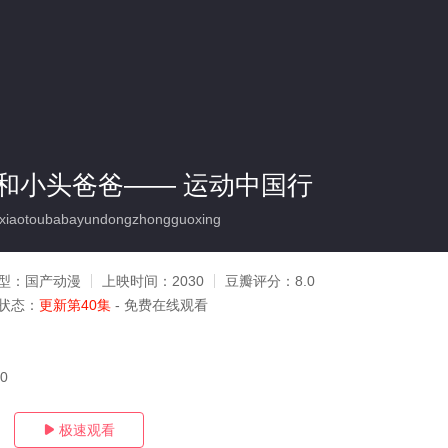
和小头爸爸—— 运动中国行
xiaotoubabayundongzhongguoxing
型：
国产动漫
上映时间：
2030
豆瓣评分：
8.0
状态：
更新第40集
- 免费在线观看
20
极速观看
