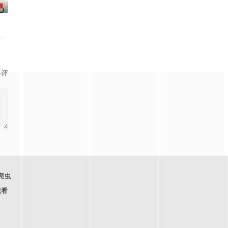
0
库斯在一场乌龙中意外成为了“神秘学事件对策部”的负责人。面对星锑、兔毛手
技能复刻”系统，
影评
爬虫
观看