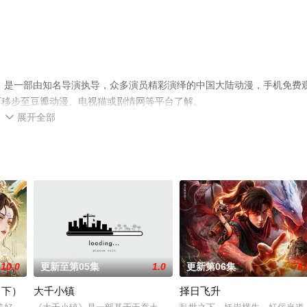
》是一部由知名导演执导，众多演员精彩演绎的中国大陆动漫，手机免费
可移步至豆瓣动漫、电视猫或剧情网等平台了解。
展开全部

10.0
更新至第05集
1.0
更新第06集
6.
（下）
大千小镇
择日飞升