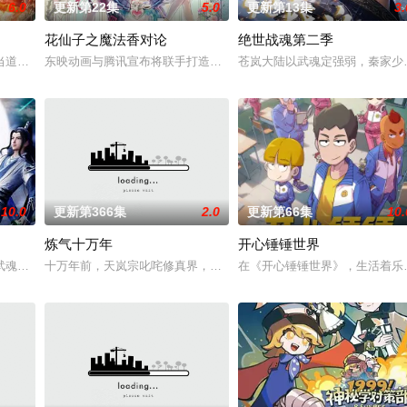
6.0
更新第22集
5.0
更新第13集
3.
花仙子之魔法香对论
绝世战魂第二季
九天武帝境多年，难以突破。为了摆脱困境，借助神霄宫主曲红
当道。又值幽界入侵，人、幽两界势力荼毒人间，捕蛇者许应因看不惯为幽界卖
东映动画与腾讯宣布将联手打造『花仙子』全新动画
苍岚大陆以武魂定强弱，秦家少
10.0
更新第366集
2.0
更新第66集
10.
炼气十万年
开心锤锤世界
诡异之眼，所视之处生灵涂炭，化为永恒的禁区。末世之中，因
武魂，不想，他才刚将剑武魂修炼成雏形，未婚妻姬漫夭就趁机夺走了他的武魂
十万年前，天岚宗叱咤修真界，宗内弟子皆是天骄，所向披靡。唯独
在《开心锤锤世界》，生活着乐