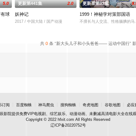
5.0
更新第441集
2.0
更新至第03集
8.
所有球
妖神记
1999！神秘学对策部国语
以为能在这片熟悉的地方游刃有余。然而，令他震惊的是，游戏
2017 / 中国大陆 / 国产动漫
不擅长与人交流、性格腼腆的马
定国运。Z国连年战败，国运衰微，民生凋敝。穿越成国足替补的林锋绑定“球星
共
0
条 “新大头儿子和小头爸爸—— 运动中国行” 
S订阅
百度蜘蛛
神马爬虫
搜狗蜘蛛
奇虎地图
谷歌地图
必应
辰影院
提供免费VIP电视剧、综艺娱乐、动漫动画、未删减高清电影大全在线
Copyright © 2022 hfxit.com All Rights Reserved
辽ICP备20220752号