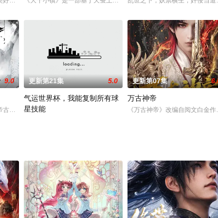
内意外觉醒神力，被选中成为神秘至强功法万物生的传承人。秦
美好的叶罗丽仙境。这里的仙子因自然与人类世界的兴衰而生，也与万物命运相
《大千小镇》是一部基于天蚕土豆所著写的《大主宰》、《元尊》、
乱世之下，妖祟横生，奸佞当道
9.0
更新第21集
5.0
更新第07集
6.
气运世界杯，我能复制所有球
万古神帝
星技能
帝古飞扬被世界规则所限，修为困在九天武帝境多年，难以突破。为了摆脱困境
《万古神帝》改编自阅文白金作
平行世界，足球胜负直接绑定国运。Z国连年战败，国运衰微，民生凋