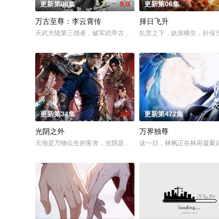
更新第08集
9.0
更新第06集
万古至尊：李云霄传
择日飞升
天武大陆第三强者，破军武帝古飞扬被世界规则所限，修为困在
乱世之下，妖祟横生，奸佞
更新第34集
1.0
更新第472集
光阴之外
万界独尊
天地是万物众生的客舍，光阴是古往今来的过客。苍天残面张开
这一日，林枫正在林府凝聚