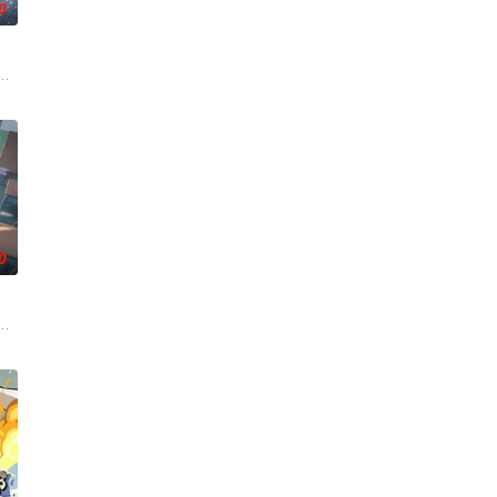
0
命的草头神欺压百姓
主秦南本是废魂之身，受尽冷眼。机缘之下，他觉醒太古战神之魂，从此逆天
0
，还导致其差点吐血
开山弟子徐阳一直是炼气期，为突破修为早日飞升，徐阳闭
观善良的少年锤锤和他性格各异的家人朋友们，他们在日常琐事中脑洞大开，