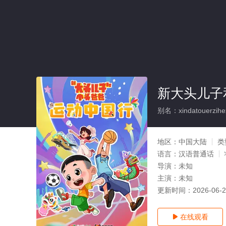
新大头儿子
别名：xindatouerzihe
地区：
中国大陆
类
语言：
汉语普通话
导演：
未知
主演：
未知
更新时间：
2026-06-
在线观看
