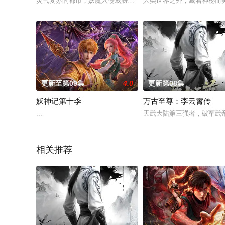
灵气复苏的都市，妖魔入侵威胁来袭，天生废灵根的少年秦雨体
人类世界之外，藏着神秘而
更新至第09集
4.0
更新第08集
妖神记第十季
万古至尊：李云霄传
...
天武大陆第三强者，破军武
相关推荐