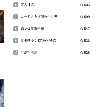
连。当人类世界灾难
《万相之王》这三部作品所做的衍生动画短片。
。又值幽界入侵，人、幽两界势力荼毒人间，捕蛇者许应因看不惯为幽界卖命
万古神话
603
6

以一龙之力打倒整个世界！
599
7

奶龙爆笑嘉年华
547
8

0
星卡梦少女4花神的试炼
536
9

可爱巧虎岛
528
10

，借助神霄宫主曲红
家飞天鱼的同名小说。
敝。穿越成国足替补的林锋绑定“球星技能复刻”系统，