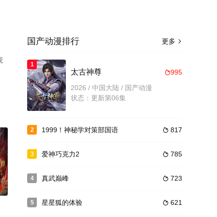
国产动漫排行
更多

观
1
太古神尊
995

2026 / 中国大陆 / 国产动漫
状态：更新第06集
1999！神秘学对策部国语
817
2

爱神巧克力2
785
3

真武巅峰
723
4

0
星星狐的体验
621
5
