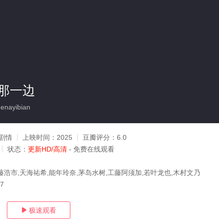
那一边
enayibian
剧情
上映时间：
2025
豆瓣评分：
6.0
状态：
更新HD/高清
- 免费在线观看
藤浩市,天海祐希,能年玲奈,茅岛水树,工藤阿须加,若叶龙也,木村文乃
07
极速观看
