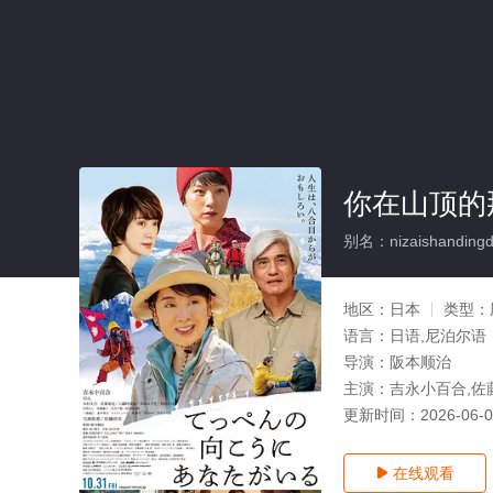
你在山顶的
别名：nizaishandingd
地区：
日本
类型：
语言：
日语,尼泊尔语
导演：
阪本顺治
主演：
吉永小百合,佐
更新时间：
2026-06-
在线观看
