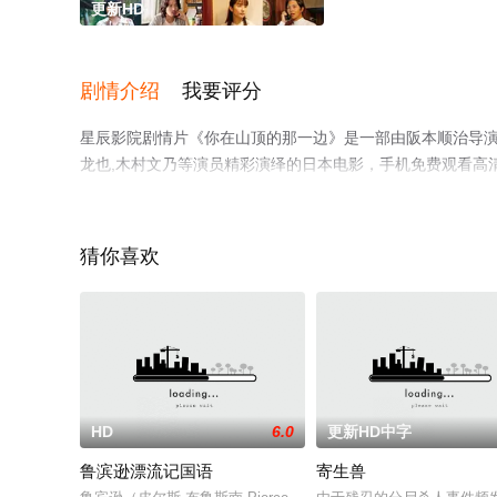
更新HD
剧情介绍
我要评分
星辰影院剧情片《你在山顶的那一边》是一部由阪本顺治导演执
龙也,木村文乃等演员精彩演绎的日本电影，手机免费观看高
电视猫或剧情网等平台了解。
猜你喜欢
HD
6.0
更新HD中字
鲁滨逊漂流记国语
寄生兽