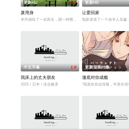
更新HD
6.0
更新HD
废用身
让爱回家
本作描绘了一名医生，因一种围绕“废用身”——因瘫痪等原因已
电影讲述了一个放羊人吴鑫
中文字幕
1.0
更新至第05集
我床上的丈夫朋友
澈底对你成瘾
2025 / 日本 / 浅仓麻凛
“我喜欢你这张脸，毕竟长得