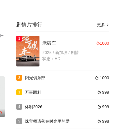
剧情片排行
更多

叶
1
、
老破车
1000

2025 / 新加坡 / 剧情
状态：HD
阳光俱乐部
1000
2

万事顺利
999
3

体制2026
999
4

0
珠宝师遗落在时光里的爱
998
5
