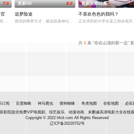
7.0
更新HD
8.0
更新至第05集
5.
器官
追梦险途
不喜欢色色的我吗？
小泽彻,有村望海
曾经的商界天才，被迫跌落神坛。被那微不足道的成就麻醉过后他该
正在求职的大学生蓝之助在电车
共
0
条 “你在山顶的那一边” 
S订阅
百度蜘蛛
神马爬虫
搜狗蜘蛛
奇虎地图
谷歌地图
必应
辰影院
提供免费VIP电视剧、综艺娱乐、动漫动画、未删减高清电影大全在线
Copyright © 2022 hfxit.com All Rights Reserved
辽ICP备20220752号