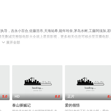
导，吉永小百合,佐藤浩市,天海祐希,能年玲奈,茅岛水树,工藤阿须加,若
清无删减完整版电影大全就上星辰影视，更多相关信息可移步至豆瓣电影
展开全部

5.0
HD
8.0
正片
8.
泰山驱贼记
爱的领悟