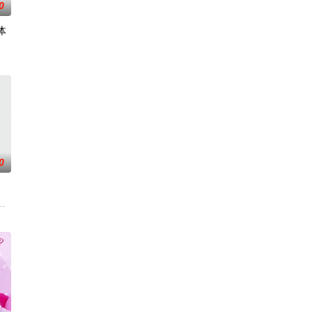
0
体
的十几年间，一直表
0
,素美,崔敏浩,时宇,金东宇,韩蔚