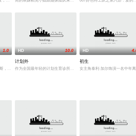
国水手，一次海难之后，他孤身一人在一个荒岛上
发，世界各地人民陷入一片惶恐不安之中，然而元凶却是人类未曾意料到的“寄生
简的表妹帕克小姐跟随探险队来到非洲，丛林、野人、悬崖、魔咒一
007好色特工队之第六部：爱的领悟 For th
1.0
HD
10.0
HD
4.
计划外
初生
体创作主演：王玉堂吴炳惠成艺侯正民马惠英上映：1960
•罗斯，是美国战前20年间最著名的传奇棒球手。他从小顽劣，却因出色的棒球天赋
作为全国最年轻的计划生育诊所主任之一，艾比·约翰逊(AbbyJohnso
女主角泰利·加尔饰演一名中年