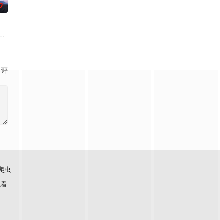
0
如何面对现实，能改变他的命运的是谁？什么才是生命价值
上遭遇危机，幸得帅气大叔奥海出手相救，蓝之助因此悄然心动。然而，当他
影评
爬虫
观看