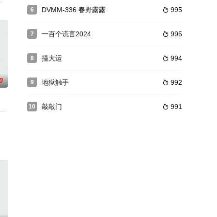
兽”。这些寄生生
个无懈可击的组合给这里增添了无限的神秘。泰山发现了他
e Love of the Click (1997),
DVMM-336 春野露露
995
6

一百个谎言2024
995
7

撞大运
994
8

0
地狱触手
992
9

敲敲门
991
10

得到Bro
n)参与了超过2.2万例堕胎，并为无数妇
离婚且有两个孩子的妇人，后又选错男友（彼得·韦勒饰），生活陷入困境，不能