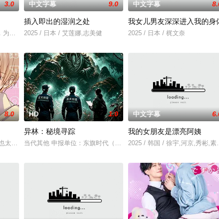
3.0
中文字幕
9.0
中文字幕
8.
插入即出的湿润之处
我女儿男友深深进入我的身
无恢复可能的四肢——的治疗方法，而一步步踏入在追求理想
，为两只羊和他人发生冲突，失手将对方打死，被判处无期徒刑后，吴鑫在监狱
2025 / 日本 / 艾莲娜,志美健
2025 / 日本 / 梶文奈
8.0
HD
1.0
中文字幕
6.
异林：秘境寻踪
我的女朋友是漂亮阿姨
也太好看了吧。”
当代其他 申报单位：东旗时代（北京）影视文化传媒有限公司
2025 / 韩国 / 徐宇,河京,秀彬