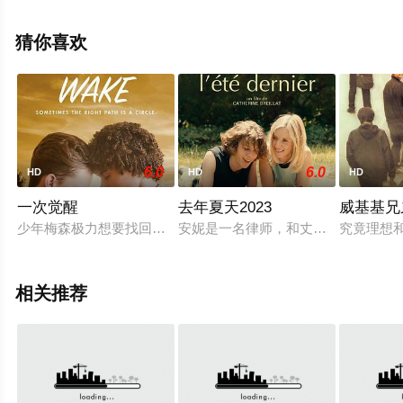
息可移步至豆瓣电影、电视猫或剧情网等平台了解。
猜你喜欢
6.0
6.0
HD
HD
HD
一次觉醒
去年夏天2023
威基基兄
少年梅森极力想要找回失去的双胞胎兄弟。长期缺席的大姐梅根
安妮是一名律师，和丈夫皮埃尔以及
究竟理想
相关推荐