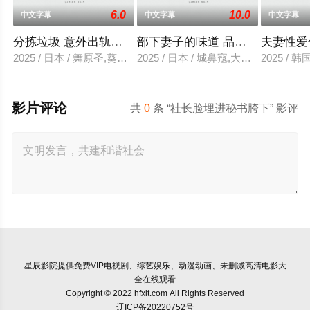
6.0
10.0
中文字幕
中文字幕
中文字幕
分拣垃圾 意外出轨性爱
部下妻子的味道 品尝的上司
夫妻性爱
2025 / 日本 / 舞原圣,葵悠太
2025 / 日本 / 城鼻寇,大泽透,中山健二
2025 /
影片评论
共
0
条 “社长脸埋进秘书胯下” 影评
星辰影院
提供免费VIP电视剧、综艺娱乐、动漫动画、未删减高清电影大
全在线观看
Copyright © 2022 hfxit.com All Rights Reserved
辽ICP备20220752号