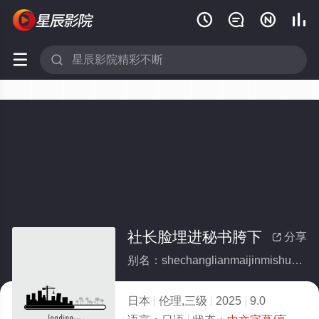






社长脸埋进秘书胯下
分享

别名：shechanglianmaijinmishukuaxia
日本
伦理,三级
2025
9.0