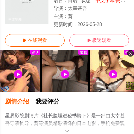
语言：
日语
状态：
中文字幕/高清
- 
导演：
太宰甚吾
主演：
葵
中文字幕
更新时间：
2026-05-28
在线观看
极速观看


剧情介绍
我要评分
星辰影院剧情片《社长脸埋进秘书胯下》是一部由太宰甚
吾导演执导，葵等演员精彩演绎的日本电影，手机免费观
看高清无删减完整版电影大全就上星辰影视，更多相关信
