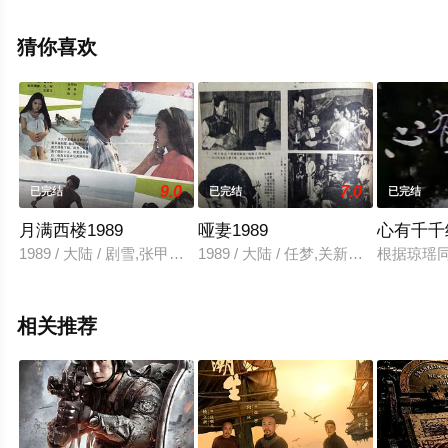
完结），手机免费观看高清无删减完整版电视剧全集就上
星辰影视，更多相关信息可移步至豆瓣电视剧、电视猫或
猜你喜欢
剧情网等平台了解。
9.0
7.0
已完结
已完结
已完结
月满西楼1989
哑妻1989
心有千千结
1989 / 大陆 / 剧雪,张甲田,高宏亮,张弘
1989 / 大陆 / 任梦,关新伟,任梅,
根据琼瑶
相关推荐