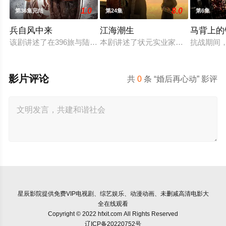
1.0
8.0
第36集完结
第24集
第6集
兵自风中来
江海潮生
马背上的
该剧讲述了在396旅与陆军步兵学院联合举办的小型军事演习中
本剧讲述了状元实业家张謇创办大生
抗战期间
影片评论
共
0
条 “婚后再心动” 影评
星辰影院
提供免费VIP电视剧、综艺娱乐、动漫动画、未删减高清电影大
全在线观看
Copyright © 2022 hfxit.com All Rights Reserved
辽ICP备20220752号