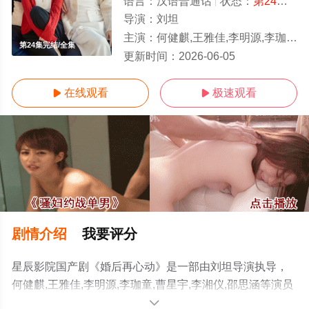
语言：
汉语普通话
状态：
第24集完结
导演：
刘坦
主演：
何健麒,王雅佳,李明源,李珈童,曹星宇,李湘仪,邵思涵
第24集完结/全集
更新时间：
2026-06-05
在线观看
极速观看


剧情介绍
我要评分
星辰影院国产剧《婚后再心动》是一部由刘坦导演执导，
何健麒,王雅佳,李明源,李珈童,曹星宇,李湘仪,邵思涵等演员
精彩演绎的中国大陆电视剧，大结局剧情已揭晓（第24集
