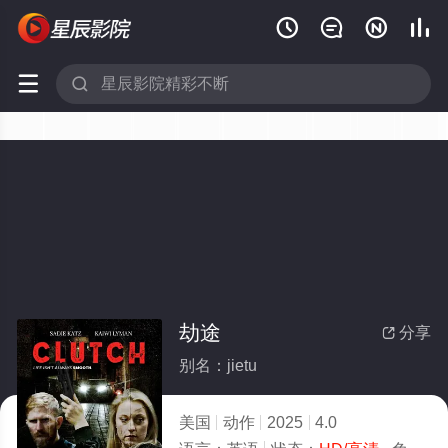






劫途
分享

别名：jietu
美国
动作
2025
4.0