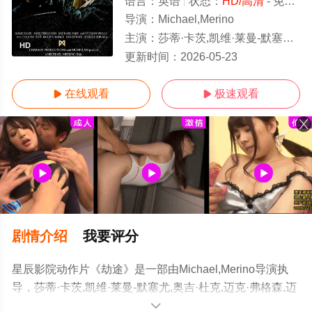
语言：
英语
状态：
HD/高清
- 免费在线观看
导演：
Michael,Merino
主演：
莎蒂·卡茨,凯维·莱曼-默塞尤,奥吉·杜克,迈克·弗格森,迈克尔·帕尔,弗农·威尔斯,伊娃·哈密尔顿,兰迪·
HD
更新时间：
2026-05-23
在线观看
极速观看


剧情介绍
我要评分
星辰影院动作片《劫途》是一部由Michael,Merino导演执
导，莎蒂·卡茨,凯维·莱曼-默塞尤,奥吉·杜克,迈克·弗格森,迈
克尔·帕尔,弗农·威尔斯,伊娃·哈密尔顿,兰迪·查
