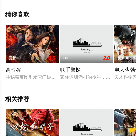
奇,Dan,Istrate,杰西卡·乌波拉
佳,Jessica,Uberuaga,David,W.,Bailey,Joe,Barlam,K等演员
猜你喜欢
精彩演绎的美国电影，手机免费观看高清无删减完整版电
影大全就上星辰影视，更多相关信息可移步至豆瓣电影、
电视猫或剧情网等平台了解。
3.0
2.0
更新HD
HD
更新HD中
离恨谷
联手警探
电人查勃
神秘藏宝图引发灭门惨案，少年修炼十年誓报血仇！刀光剑影，
家住深圳渔村的少年，无意中在近海
天才科学
相关推荐