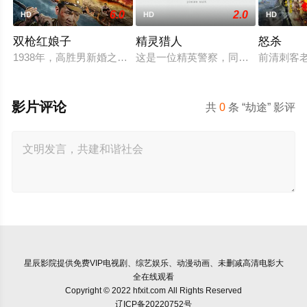
6.0
2.0
HD
HD
HD
双枪红娘子
精灵猎人
怒杀
1938年，高胜男新婚之日，丈夫被日军残害，父辈亦遭屠戮。
这是一位精英警察，同时也是精灵猎
前清刺客
影片评论
共
0
条 “劫途” 影评
星辰影院
提供免费VIP电视剧、综艺娱乐、动漫动画、未删减高清电影大
全在线观看
Copyright © 2022 hfxit.com All Rights Reserved
辽ICP备20220752号