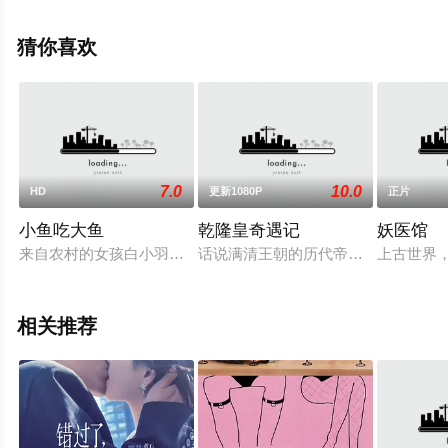
影，手机免费观看高清无删减完整版电影大全就上星辰影
视，更多相关信息可移步至豆瓣电影、电视猫或剧情网等
猜你喜欢
平台了解。
7.0
10.0
HD
更新1080P
正片
小鱼吃大鱼
乾隆皇奇遇记
妖医馆
来自农村的女孩白小羽（齐溪 饰）是经济管理毕业的硕士，到服
话说满清王朝的历代帝王，大概没有
上古世界
相关推荐