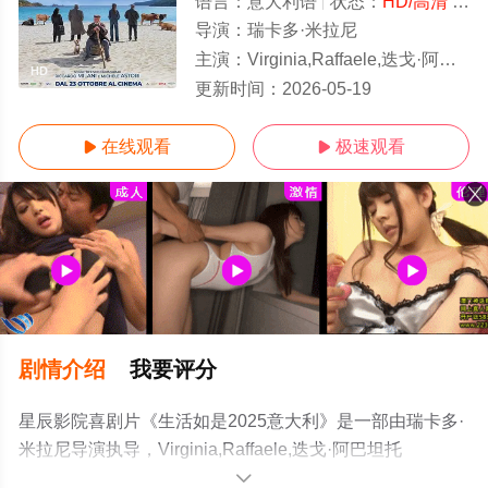
语言：
意大利语
状态：
HD/高清
- 免费在线观看
导演：
瑞卡多·米拉尼
主演：
Virginia,Raffaele,迭戈·阿巴坦托诺,Aldo,Baglio,Ignazio,Mulas
HD
更新时间：
2026-05-19
在线观看
极速观看


剧情介绍
我要评分
星辰影院喜剧片《生活如是2025意大利》是一部由瑞卡多·
米拉尼导演执导，Virginia,Raffaele,迭戈·阿巴坦托
诺,Aldo,Baglio,Ignazio,Mulas等演员精彩演绎的意大利电
