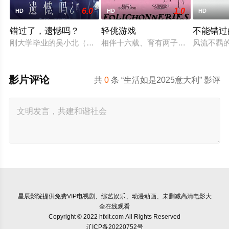
6.0
1.0
HD
HD
HD
错过了，遗憾吗？
轻佻游戏
不能错过
刚大学毕业的吴小北（庄达菲 饰）被初恋男友李天昊（周澄奧 
相伴十六载、育有两子的弗朗索瓦与
风流不羁
影片评论
共
0
条 “生活如是2025意大利” 影评
星辰影院
提供免费VIP电视剧、综艺娱乐、动漫动画、未删减高清电影大
全在线观看
Copyright © 2022 hfxit.com All Rights Reserved
辽ICP备20220752号