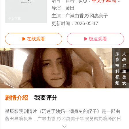
语言：
日语
状态：
中文字幕/高清
- 
导演：
藤田
主演：
广濑由香,杉冈惠美子
中文字幕
更新时间：
2026-05-17
在线观看
极速观看


剧情介绍
我要评分
星辰影院剧情片《沉迷于姨妈丰满身材的侄子》是一部由
藤田导演执导，广濑由香,杉冈惠美子等演员精彩演绎的日
本电影，手机免费观看高清无删减完整版电影大全就上星
