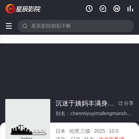






沉迷于姨妈丰满身材的侄子
分享

别名：chenmiyuyimafengmanshencaidezhizi
日本
伦理,三级
2025
10.0