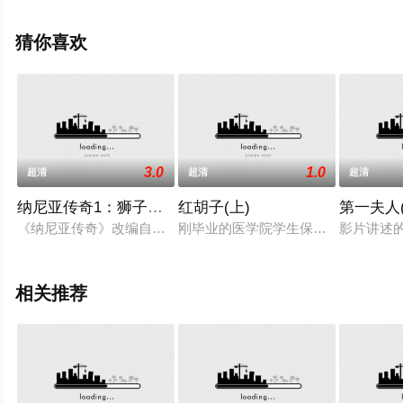
辰影视，更多相关信息可移步至豆瓣电影、电视猫或剧情
网等平台了解。
猜你喜欢
3.0
1.0
超清
超清
超清
纳尼亚传奇1：狮子，女巫与魔衣橱
红胡子(上)
第一夫人
《纳尼亚传奇》改编自同名畅销童话，其独特的魔幻设定和充满
刚毕业的医学院学生保本（加山雄三 Y
影片讲述的
相关推荐