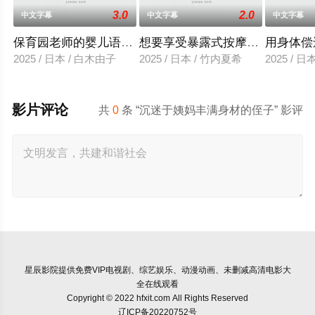
3.0
2.0
中文字幕
中文字幕
中文字幕
保育园老师的婴儿语让人超兴奋
想要享受暴露式按摩的已婚女子
用身体偿
2025 / 日本 / 白木由子
2025 / 日本 / 竹内夏希
2025 / 
影片评论
共
0
条 “沉迷于姨妈丰满身材的侄子” 影评
星辰影院
提供免费VIP电视剧、综艺娱乐、动漫动画、未删减高清电影大
全在线观看
Copyright © 2022 hfxit.com All Rights Reserved
辽ICP备20220752号