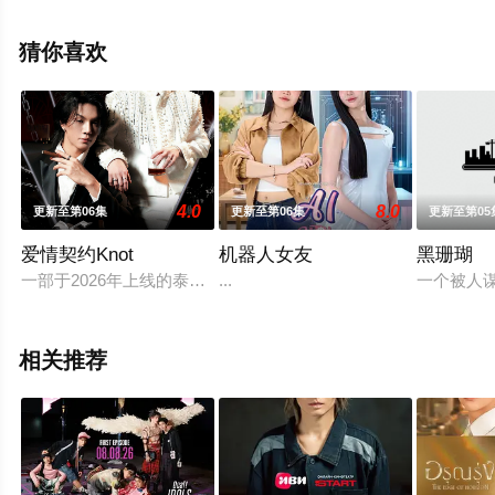
彩演绎的泰国电视剧，大结局剧情已揭晓（已完结），手
机免费观看高清无删减完整版电视剧全集就上星辰影视，
猜你喜欢
更多相关信息可移步至豆瓣电视剧、电视猫或剧情网等平
台了解。
4.0
8.0
更新至第06集
更新至第06集
更新至第05
爱情契约Knot
机器人女友
黑珊瑚
一部于2026年上线的泰国/泰语/LGBT/爱情/都市/霸道总裁电
...
一个被人
相关推荐