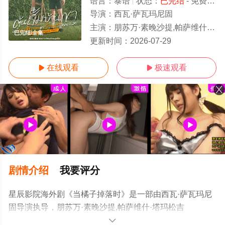
语言：
泰语
状态：
已完结
- 免费在线观看
导演：
西瓦·萨瓦玛尼固
主演：
朋苏万·素晚沙提,帕萨维什·塔玛松吉迪,Ken,Kanthee,Limpitkranon,塔南·罗哈瓦塔那库
已完结/全集
更新时间：
2026-07-29
在线观看
极速观看


剧情介绍
我要评分
星辰影院海外剧《当橘子掉落时》是一部由西瓦·萨瓦玛尼
固导演执导，朋苏万·素晚沙提,帕萨维什·塔玛松吉
迪,Ken,Kanthee,Limpitkranon,塔南·罗哈瓦塔那库等演员精
