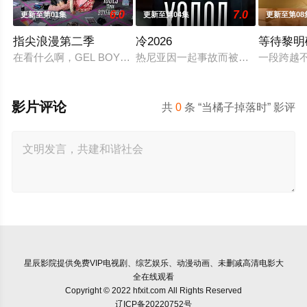
6.0
7.0
更新至第01集
更新至第04集
更新至第08
指尖浪漫第二季
冷2026
等待黎明
在看什么啊，GEL BOY，是在想念彼此吗？
热尼亚因一起事故而被不公正地监禁
一段跨越
影片评论
共
0
条 “当橘子掉落时” 影评
星辰影院
提供免费VIP电视剧、综艺娱乐、动漫动画、未删减高清电影大
全在线观看
Copyright © 2022 hfxit.com All Rights Reserved
辽ICP备20220752号