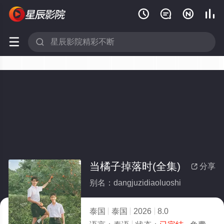






当橘子掉落时(全集)
分享

别名：dangjuzidiaoluoshi
泰国
泰国
2026
8.0