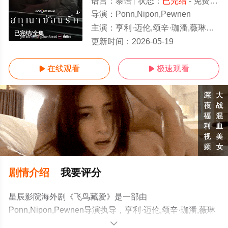
语言：
泰语
状态：
已完结
- 免费在线观看
导演：
Ponn,Nipon,Pewnen
主演：
亨利·迈伦,颂辛·珈潘,薇琳萨兰·唐绮苏瓦妮,塔那帕特·卡维拉,阿克卡拉威·纳缇帕特,Nok,Sinjai,
已完结/全集
更新时间：
2026-05-19
在线观看
极速观看


剧情介绍
我要评分
星辰影院海外剧《飞鸟藏爱》是一部由
Ponn,Nipon,Pewnen导演执导，亨利·迈伦,颂辛·珈潘,薇琳
萨兰·唐绮苏瓦妮,塔那帕特·卡维拉,阿克卡拉威·纳缇帕
