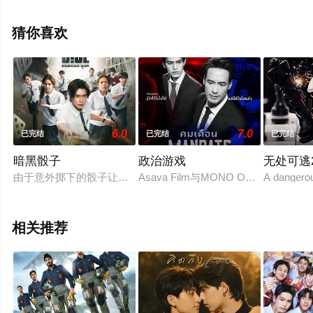
特,Nok,Sinjai,Plengpanich,松希·努诺卡空
希,Claude,Athaseri等演员精彩演绎的泰国电视剧，大结局
猜你喜欢
剧情已揭晓（已完结），手机免费观看高清无删减完整版
电视剧全集就上星辰影视，更多相关信息可移步至豆瓣电
视剧、电视猫或剧情网等平台了解。
6.0
7.0
已完结
已完结
已完结
暗黑骰子
政治游戏
无处可逃2
由于意外掷下的骰子让一群学生进入了未知次元，为了回去，他
Asava Film与MONO ORIGINAL合作
A dangerou
相关推荐