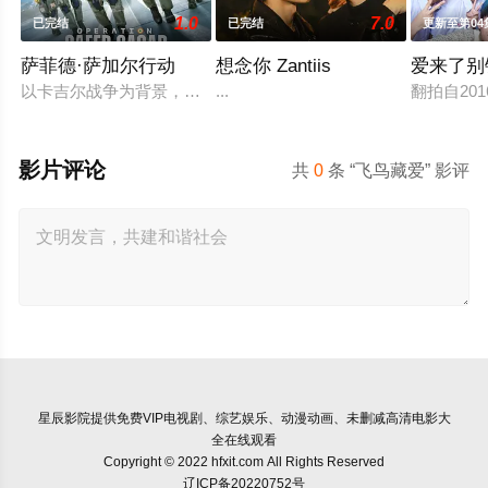
1.0
7.0
已完结
已完结
更新至第04
萨菲德·萨加尔行动
想念你 Zantiis
爱来了别错
以卡吉尔战争为背景，《白沙行动》讲述了印度空军"金色箭头"第
...
翻拍自20
影片评论
共
0
条 “飞鸟藏爱” 影评
星辰影院
提供免费VIP电视剧、综艺娱乐、动漫动画、未删减高清电影大
全在线观看
Copyright © 2022 hfxit.com All Rights Reserved
辽ICP备20220752号