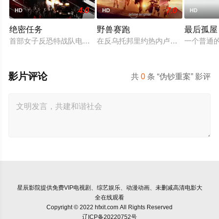
4.0
7.0
HD
HD
HD
绝密任务
野兽赛跑
最后孤屋
首部女子反恐特战队电影，面对恐怖主义恶势力，“最飒女子反恐
在反乌托邦里约热内卢废墟中，城市
一个普通的
影片评论
共
0
条 “伪钞重案” 影评
星辰影院
提供免费VIP电视剧、综艺娱乐、动漫动画、未删减高清电影大
全在线观看
Copyright © 2022 hfxit.com All Rights Reserved
辽ICP备20220752号