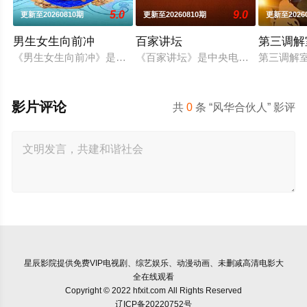
5.0
9.0
更新至20260810期
更新至20260810期
更新至2026
男生女生向前冲
百家讲坛
第三调解
《男生女生向前冲》是安徽卫视一档大型户外竞技类真人秀节目
《百家讲坛》是中央电视台科教频道（C
第三调解
影片评论
共
0
条 “风华合伙人” 影评
星辰影院
提供免费VIP电视剧、综艺娱乐、动漫动画、未删减高清电影大
全在线观看
Copyright © 2022 hfxit.com All Rights Reserved
辽ICP备20220752号