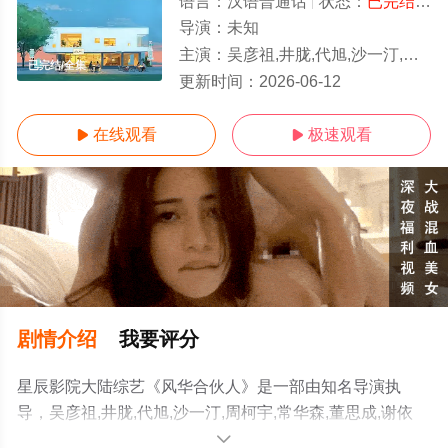
语言：
汉语普通话
状态：
已完结
- 
导演：
未知
主演：
吴彦祖,井胧,代旭,沙一汀,周柯宇,常华森,董思成,谢依霖,小虎,尹子维
已完结/全集
更新时间：
2026-06-12
在线观看
极速观看


剧情介绍
我要评分
星辰影院大陆综艺《风华合伙人》是一部由知名导演执
导，吴彦祖,井胧,代旭,沙一汀,周柯宇,常华森,董思成,谢依
霖,小虎,尹子维等演员精彩演绎的中国大陆综艺，大结局剧
