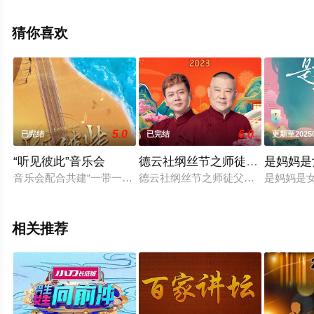
情已揭晓（已完结），手机免费观看高清无删减完整版综
艺节目就上星辰影视，更多相关信息可移步至豆瓣综艺、
猜你喜欢
电视猫或剧情网等平台了解。
5.0
6.0
已完结
已完结
更新至20250
“听见彼此”音乐会
德云社纲丝节之师徒父子相声专
是妈妈是
音乐会配合共建“一带一路”倡议提出十周年，延续“让不同的人听见彼
德云社纲丝节之师徒父子相声专场爆
是妈妈是女
相关推荐