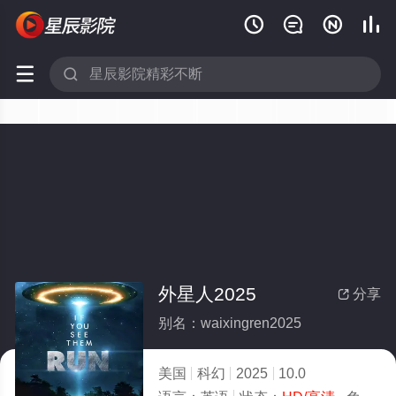






外星人2025
分享

别名：waixingren2025
美国
科幻
2025
10.0