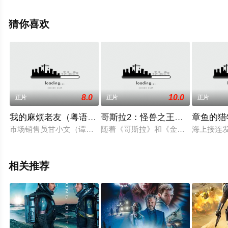
等演员精彩演绎的美国电影，手机免费观看高清无删减完
整版电影大全就上星辰影视，更多相关信息可移步至豆瓣
猜你喜欢
电影、电视猫或剧情网等平台了解。
8.0
10.0
正片
正片
正片
我的麻烦老友（粤语版）
哥斯拉2：怪兽之王（国语版）
章鱼的猎
市场销售员甘小文（谭耀文）生性吝啬，口没遮拦，视破坏朋友
随着《哥斯拉》和《金刚：骷髅岛》
海上接连
相关推荐