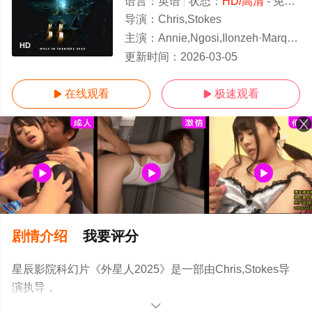
语言：
英语
状态：
HD/高清
- 免费在线观看
导演：
Chris,Stokes
主演：
Annie,Ngosi,Ilonzeh·Marques,Houston·Erica,Mena·Drew,Si
HD
更新时间：
2026-03-05
在线观看
极速观看


剧情介绍
我要评分
星辰影院科幻片《外星人2025》是一部由Chris,Stokes导
演执导，
Annie,Ngosi,Ilonzeh·Marques,Houston·Erica,Mena·Drew,Sid
