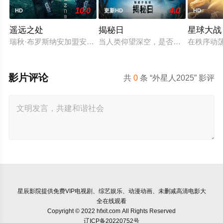
10.0
4.0
HD
更新HD
HD
遥远之处
揭秘日
星球大战
瑞秋·布罗斯纳安加盟安东尼·拉莫斯([身在高地])出演喜剧科幻片[遥远
当人类仰望深空，是否有一个“它”也
在秩序动荡
影片评论
共
0
条 “外星人2025” 影评
星辰影院
提供免费VIP电视剧、综艺娱乐、动漫动画、未删减高清电影大
全在线观看
Copyright © 2022 hfxit.com All Rights Reserved
辽ICP备20220752号