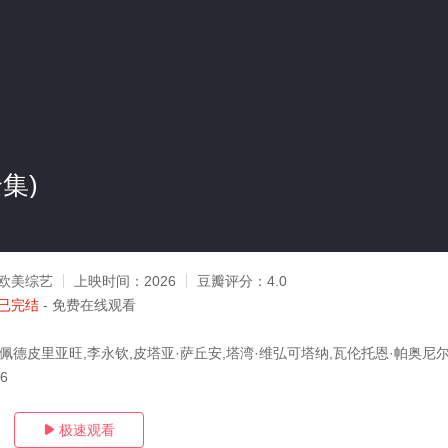
集)
欧美综艺
上映时间：
2026
豆瓣评分：
4.0
已完结
- 免费在线观看
·佩德皮里亚旺,李永钦,皮塔亚·萨丘安,塔湾·维弘可塔纳,瓦伦托恩·帕奥尼
26
极速观看
