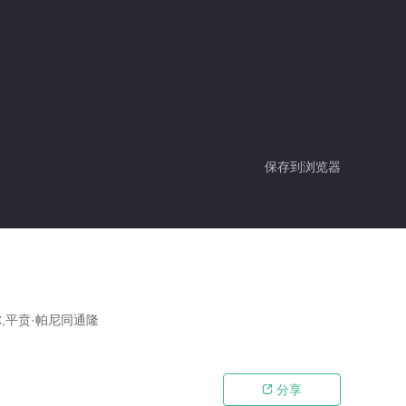
保存到浏览器
尔,平贲·帕尼同通隆
分享
