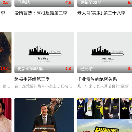
3.0
已完结
4.0
更新至02期
6.
四季
爱情盲选：阿根廷篇第二季
老大哥(美版) 第二十八季
新系列《嫁给哈利》中，哈里·乔西已经准备好了。在穿越N
...
...
10.0
更新至第08集
1.0
已完结
8.
终极生还组第三季
毕业贵族的绝密关系
记》第二季。
在一座荒僻的热带小岛上，16名选手必须在恶劣的自然环境中求生，智
几十年来，真人秀节目的“皇室