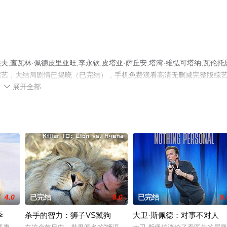
查瓦林·佩德皮里亚旺,李永钦,皮塔亚·萨丘安,塔湾·维弘可塔纳,瓦伦托
泰国综艺，大结局剧情已揭晓（已完结），手机免费观看高清无删减完整版综
展开全部
或剧情网等平台了解。

4.0
已完结
9.0
已完结
9.
季
杀手的智力：狮子VS鬣狗
大卫·斯佩德：对事不对人