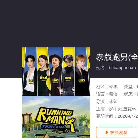
泰版跑男(全
别名：taibanpaonan
地区：
泰国
类型：
语言：
泰语
状态：
导演：
未知
主演：
罗杰夫,查瓦林
更新时间：
2026-04-
在线观看
