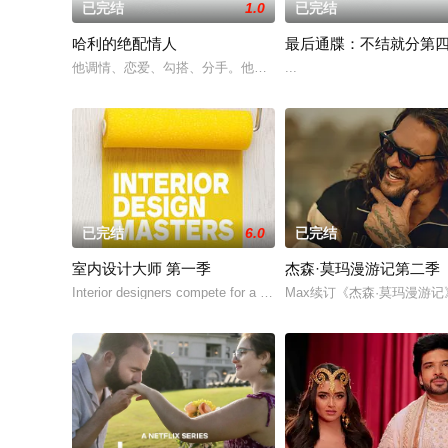
已完结
1.0
已完结
哈利的绝配情人
最后通牒：不结就分第
他调情、恋爱、勾搭、分手。他甚至用糖果戒指求婚。但现在，在
...
已完结
6.0
已完结
室内设计大师 第一季
杰森·莫玛漫游记第二季
Interior designers compete for a life-changing design co
Max续订《杰森·莫玛漫游