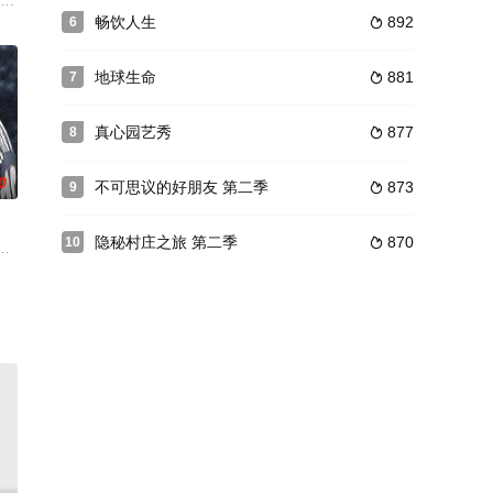
和对方只是一个例子
为动物学家一起参与进来。他们将一起设计令人兴奋、有
辱经历和天堂狐猴季，分享了自己如何被标题党蒙骗，并谈到了那张令他追悔莫
畅饮人生
892
6

地球生命
881
7

真心园艺秀
877
8

0
不可思议的好朋友 第二季
873
9

隐秘村庄之旅 第二季
870
10

运动员之一 — 来见证他不为人知的一面。内马尔叱咤球场，在球场外则是一位
部重量级的单口喜剧特辑中，分享自己人生的高峰和低谷