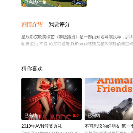
已完结/全集
剧情介绍
我要评分
星辰影院欧美综艺《泰版跑男》是一部由知名导演执导，罗杰夫,
帕奥尼尔,平贲·帕尼同通隆,DJPuaek等演员精彩演绎的
目就上星辰影视，更多相关信息可移步至豆瓣综艺、电视猫
猜你喜欢
已完结
6.0
已完结
2019年AVN颁奖典礼
不可思议的好朋友 第一