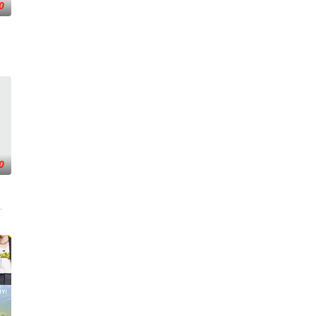
0
0
胜对手，并保持团队合作，争取赢得100万美元的奖
”们一直居住在加州洛杉矶郊区的卡拉巴萨斯。如今，新一代明星即将在《卡拉巴