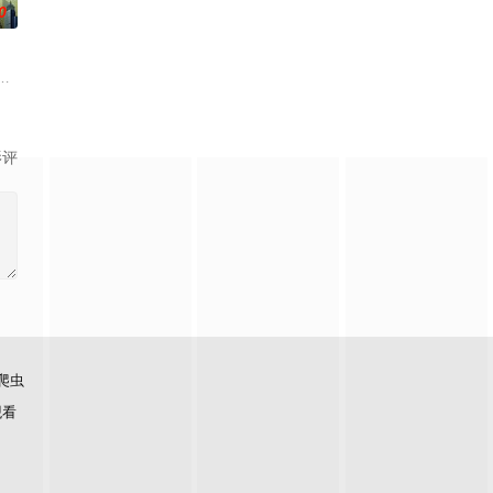
0
印度
期包含对抗任务、游戏挑战与特别嘉宾环节，联动韩版及中国版成员参与录制
影评
爬虫
观看