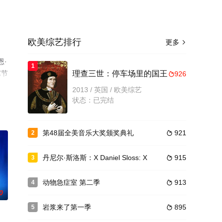
欧美综艺排行
更多

恩·
1
艺节
理查三世：停车场里的国王
926

2013 / 英国 / 欧美综艺
状态：已完结
第48届全美音乐大奖颁奖典礼
921
2

丹尼尔·斯洛斯：X Daniel Sloss: X
915
3

动物急症室 第二季
913
4

0
岩浆来了第一季
895
5
