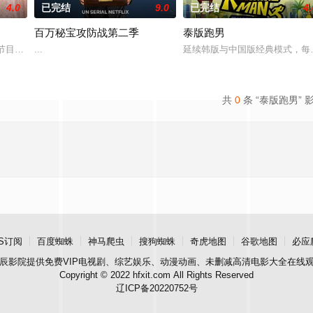
4.0
已完结
9.0
已完结
4.
百万秘宝攻防战第二季
泰版跑男
节目后，Netflix于2026年回归现实类型，推出了一部关于居住在迪拜的富有的
...
延续韩版与中国版经典模式，每
共
0
条 “泰版跑男” 
S订阅
百度蜘蛛
神马爬虫
搜狗蜘蛛
奇虎地图
谷歌地图
必应
辰影院
提供免费VIP电视剧、综艺娱乐、动漫动画、未删减高清电影大全在线
Copyright © 2022 hfxit.com All Rights Reserved
辽ICP备20220752号