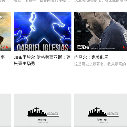
匪夷所思，比如一头驴子和一只狗，或者一只老虎和一只猪等，不同的动物物种
在这个节目中，世界闻名的“狮语者”凯文·理查森将和世界顶级的行
大卫·斯佩德谈论了看医生的屈
7.0
HD
1.0
已完结
6.
故事
加布里埃尔·伊格莱西亚斯：蓬
内马尔：完美乱局
松哥主场秀
oti Singh在车上遭轮奸和殴打最终因此
这是历史上最著名、收入最高的
遭人勒索。冒犯职业拳击手。与儿子玩“不给糖就捣蛋”。盖布瑞在这