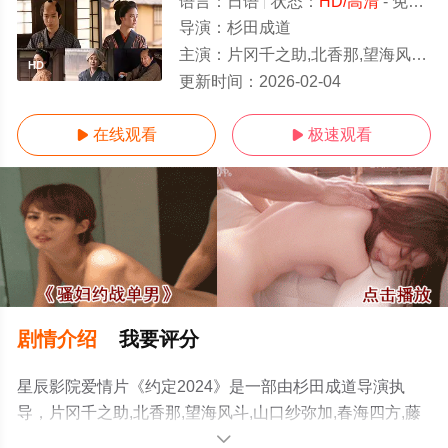
语言：
日语
状态：
HD/高清
- 免费在线观看
导演：
杉田成道
主演：
片冈千之助,北香那,望海风斗,山口纱弥加,春海四方,藤田朋子,浅野和之,余贵美子,武田铁矢,风吹淳,桥爪功
HD
更新时间：
2026-02-04
在线观看
极速观看


剧情介绍
我要评分
星辰影院爱情片《约定2024》是一部由杉田成道导演执
导，片冈千之助,北香那,望海风斗,山口纱弥加,春海四方,藤
田朋子,浅野和之,余贵美子,武田铁矢,风吹淳,桥爪功等演员
