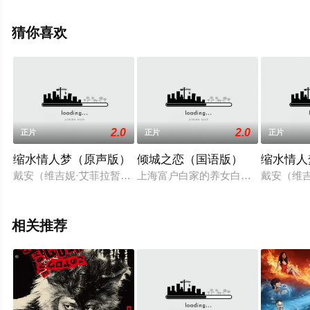
精彩演绎的日本电影，手机免费观看高清无删减完整版电
影大全就上星辰影视，更多相关信息可移步至豆瓣电影、
猜你喜欢
电视猫或剧情网等平台了解。
2.0
2.0
正片
正片
正片
缩水情人梦（原声版）
倾城之恋（国语版）
缩水情人
戴安（维吉妮·艾菲拉暂无内容Virginie暂无内容Efira暂无
上海富户白家的养女白流苏（缪骞人
戴安（维吉
相关推荐