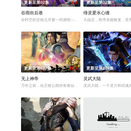
更新至第02集
6.0
更新至第02集
谷雨街后巷
缔灵爱水心缠
在时空的交错点开着一间酒馆——谷雨街后巷。 无论城市的角落，
大战后，秩序未能恢复，世
更新至第629集
10.0
更新至第204集
无上神帝
灵武大陆
万年之前，仙王牧云因持有诛仙图而遭人暗算，残魂沉睡万年之后
灵武大陆，一个灵力和武魂