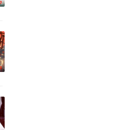
0
变——她不再是被守
州，与老友佛印（一心想将苏东坡渡入佛门）、辽国女粉丝耶律云（原型为高
0
武魂沉寂、灵海枯竭
吾为主率!
，主角孟川自小立下为母复仇的誓言，以镜湖道院为起点，凭借坚毅无畏的心