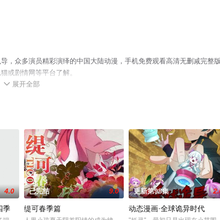
执导，众多演员精彩演绎的中国大陆动漫，手机免费观看高清无删减完整
视猫或剧情网等平台了解。
展开全部

4.0
已完结
9.0
更新第98集
2.
四季
缇可春季篇
动态漫画·全球诡异时代