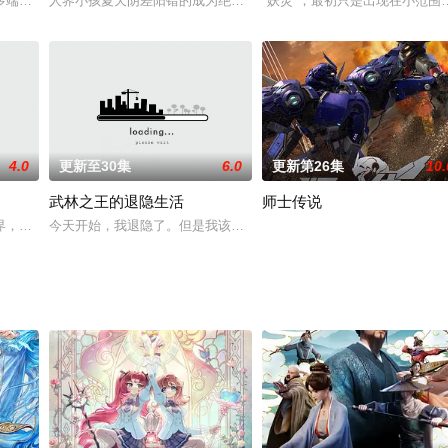
力量，补充新鲜血液，召开资质选拔大会，诚邀各路精英前来。
多端的风暴前线，太阳城又举办了一场热闹的英雄盛宴。但一阵突如其来的震动
人界小孩夏天阴差阳错的成为绝世神器“龙图”的新主人，从而进入一个
"妖灵"，最初只是出现在小范
4.0
更新至30集
6.0
更新第26集
10.
武林之王的退隐生活
师士传说
善良的女孩舒小芙救了自己，风烈发现只要和舒小芙呆在一起病
界，地球成为丧尸和变异生物的狩猎场。贫穷少年赵天磊意外获得神秘超级系统
今天开始，我退隐了。但是我该做什么呢……我既没有一技之长，也