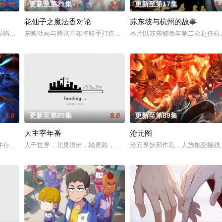
10.0
更新至第21集
5.0
更新至第17集
5.
花仙子之魔法香对论
苏东坡与杭州的故事
还是繁星坠落的荒漠， 穿过现实的迷宫，欢迎光临“谷雨
界陷入混乱。混沌从深渊崛起，黑暗如潮水般吞噬大地……缔默完成了命运的蜕
东映动画与腾讯宣布将联手打造『花仙子』全新动画
本片以苏东坡晚年第二次赴任杭
3.0
更新至第85集
8.0
更新至第89集
7.
大主宰年番
沧元图
，在天运大陆南云帝国有名的“废物牧云”身上觉醒。牧云初
并存的世界，灵修一念动山河，武者徒手撕天地。星辰镇昔日天才辰天，十岁后
大千世界，北灵境出，踏灵路，伐罗天，剑斩诛邪永定乾坤，万道争锋
沧元界妖邪作乱，人族饱受摧残