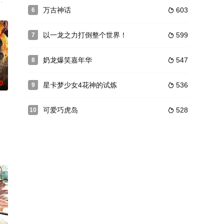
打破了宴会的气氛。
灵，人，魔三界混合的世界，为帮助昆仑使者TICO
围的灵异事件中，有无害的善灵，也有危险的恶灵。一百年前，恶灵突然
万古神话
603
6

以一龙之力打倒整个世界！
599
7

奶龙爆笑嘉年华
547
8

0
星卡梦少女4花神的试炼
536
9

可爱巧虎岛
528
10

，当他目睹眼前人间
没有做生意的头脑，我唯一擅长的就只有打遍天下无敌手而