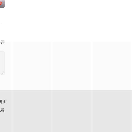
0
“明”失去了一切
人朋友们，他们在日常琐事中脑洞大开，以充满趣味的方式
精心打造的数字世界时，他原本以为能在这片熟悉的地方游刃有余。然而，令
影评
爬虫
观看