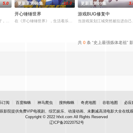
5.0
更新至第66集
10.0
更新至第09集
3.
开心锤锤世界
游戏BUG修复中
由天魔统治，域内宇宙分为神界，仙界，凡间。 在宇宙中，
厅，下一秒竟然血流成河……明明是爱民如子的君王下一秒竟然变成嗜血凶兽……
在《开心锤锤世界》，生活着乐观善良的少年锤锤和他性格各异的家
当游戏策划江城突然被拉进自己
共
0
条 “史上最强炼体老祖” 
S订阅
百度蜘蛛
神马爬虫
搜狗蜘蛛
奇虎地图
谷歌地图
必应
辰影院
提供免费VIP电视剧、综艺娱乐、动漫动画、未删减高清电影大全在线
Copyright © 2022 hfxit.com All Rights Reserved
辽ICP备20220752号