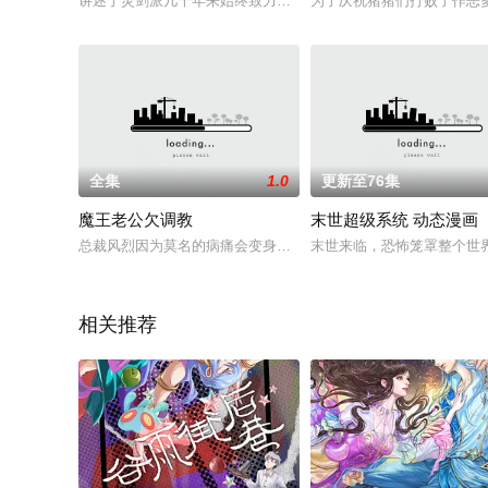
讲述了灵剑派几千年来始终致力于培养人才，为进一步扩充门派
为了庆祝猪猪们打败了作恶
全集
1.0
更新至76集
魔王老公欠调教
末世超级系统 动态漫画
总裁风烈因为莫名的病痛会变身成为狼，一次变身晕倒遇到心地
末世来临，恐怖笼罩整个世
相关推荐