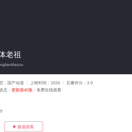
体老祖
gliantilaozu
型：
国产动漫
上映时间：
2026
豆瓣评分：
3.0
状态：
更新第40集
- 免费在线观看
19
极速观看
