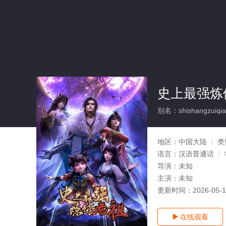
史上最强炼
别名：shishangzuiqian
地区：
中国大陆
类
语言：
汉语普通话
导演：
未知
主演：
未知
更新时间：
2026-05-
在线观看
