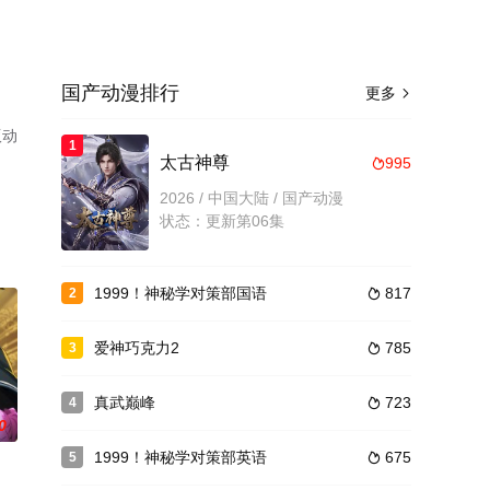
国产动漫排行
更多

版动
1
太古神尊
995

2026 / 中国大陆 / 国产动漫
状态：更新第06集
1999！神秘学对策部国语
817
2

爱神巧克力2
785
3

真武巅峰
723
4

0
1999！神秘学对策部英语
675
5
