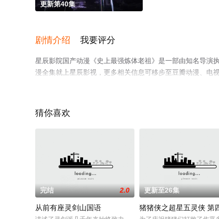
更新第40集
剧情介绍
我要评分
星辰影院国产动漫《史上最强炼体老祖》是一部由知名导演
漫全集就上星辰影视，更多相关信息可移步至豆瓣动漫、电
猜你喜欢
完结
2.0
更新至26集
从前有座灵剑山国语
猪猪侠之超星五灵侠 第