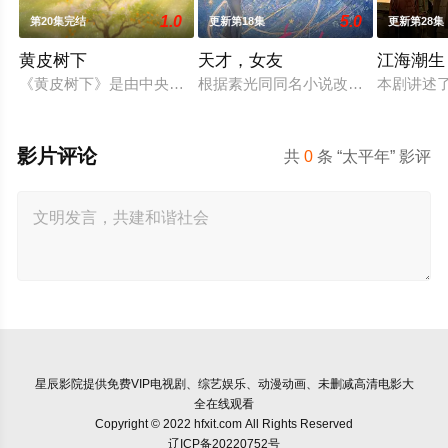
1.0
5.0
第20集完结
更新第18集
更新第28集
黄皮树下
天才，女友
江海潮生
《黄皮树下》是由中央广播电视总台农业农村节目中心联合中共郁
根据素光同同名小说改编。江逾白长大
本剧讲述
影片评论
共
0
条 “太平年” 影评
星辰影院
提供免费VIP电视剧、综艺娱乐、动漫动画、未删减高清电影大
全在线观看
Copyright © 2022 hfxit.com All Rights Reserved
辽ICP备20220752号