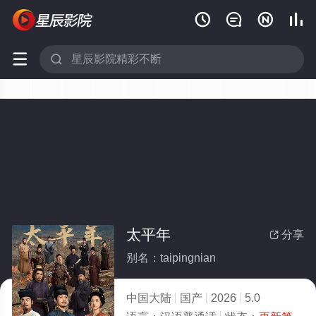






太平年
分享

别名：taipingnian
中国大陆
国产
2026
5.0