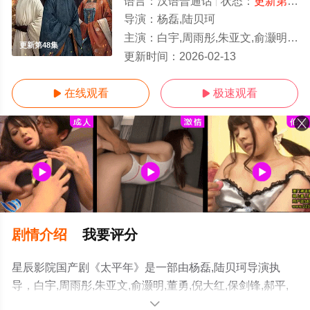
语言：
汉语普通话
状态：
更新第48集
导演：
杨磊,陆贝珂
主演：
白宇,周雨彤,朱亚文,俞灏明,董勇,倪大红,保剑锋,郝平,蒋恺,尤勇智,张晓晨,刘畅,梅婷,于洋,张帆,吴昊
更新第48集
更新时间：
2026-02-13
在线观看
极速观看


剧情介绍
我要评分
星辰影院国产剧《太平年》是一部由杨磊,陆贝珂导演执
导，白宇,周雨彤,朱亚文,俞灏明,董勇,倪大红,保剑锋,郝平,
蒋恺,尤勇智,张晓晨,刘畅,梅婷,于洋,张帆,吴昊宸,薛佳凝,海
