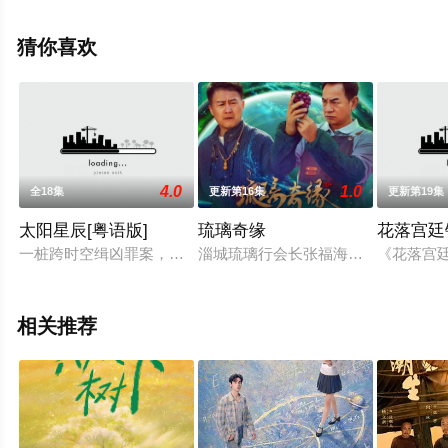
一天,赵子琪,尤靖茹,魏千翔,朱嘉琦,任宥纶,牛超,田雷,赫子
铭,贾宏伟等演员精彩演绎的中国大陆电视剧，手机免费观
猜你喜欢
看高清无删减完整版电视剧全集就上星辰影视，更多相关
信息可移步至豆瓣电视剧、电视猫或剧情网等平台了解。
4.0
1.0
全18集
更新第16集
更新第19集
太阳星辰[粤语版]
琉璃奇缘
花落宫廷
一桩跨时空缉凶罪案，一场人性黑、白、灰的激烈博弈。讲述19
淄城琉璃行会长张福海身怀绝技葡萄
《花落宫
相关推荐