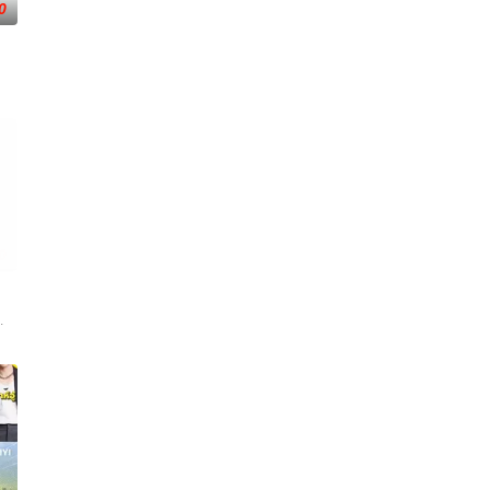
0
0
胜对手，并保持团队合作，争取赢得100万美元的奖
”们一直居住在加州洛杉矶郊区的卡拉巴萨斯。如今，新一代明星即将在《卡拉巴