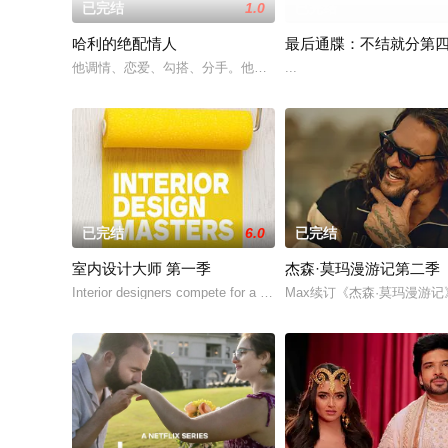
已完结
1.0
已完结
哈利的绝配情人
最后通牒：不结就分第
他调情、恋爱、勾搭、分手。他甚至用糖果戒指求婚。但现在，在
...
已完结
6.0
已完结
室内设计大师 第一季
杰森·莫玛漫游记第二季
Interior designers compete for a life-changing design co
Max续订《杰森·莫玛漫游