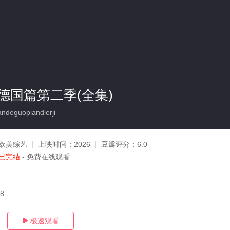
德国篇第二季(全集)
deguopiandierji
欧美综艺
上映时间：
2026
豆瓣评分：
6.0
已完结
- 免费在线观看
08
极速观看
