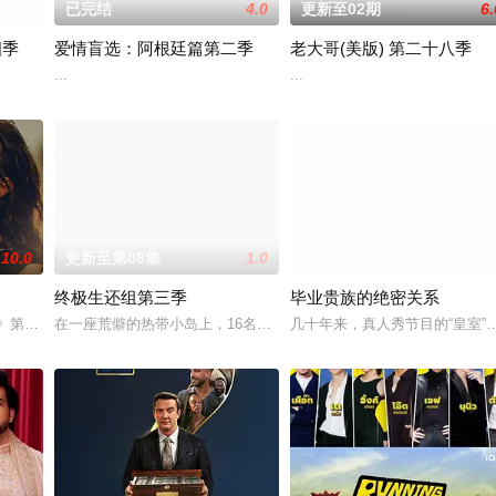
3.0
已完结
4.0
更新至02期
6.
四季
爱情盲选：阿根廷篇第二季
老大哥(美版) 第二十八季
新系列《嫁给哈利》中，哈里·乔西已经准备好了。在穿越N
...
...
10.0
更新至第08集
1.0
已完结
8.
终极生还组第三季
毕业贵族的绝密关系
记》第二季。
在一座荒僻的热带小岛上，16名选手必须在恶劣的自然环境中求生，智
几十年来，真人秀节目的“皇室