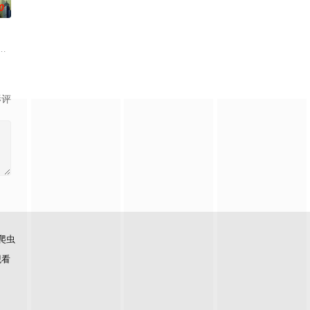
0
印度
期包含对抗任务、游戏挑战与特别嘉宾环节，联动韩版及中国版成员参与录制
影评
爬虫
观看