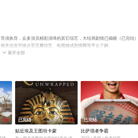
名导演执导，众多演员精彩演绎的其它综艺，大结局剧情已揭晓（已完结
多相关信息可移步至豆瓣综艺、电视猫或剧情网等平台了解。
展开全部

9.0
已完结
8.0
已完结
7.
贴近埃及王图坦卡蒙
比萨强者争霸