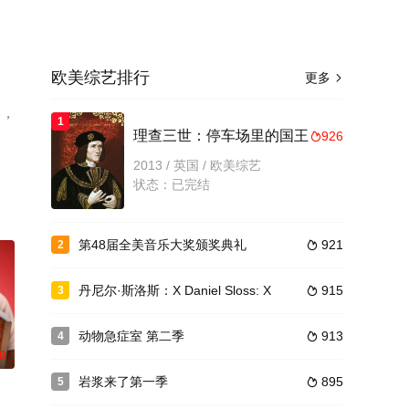
欧美综艺排行
更多

），
1
理查三世：停车场里的国王
926

2013 / 英国 / 欧美综艺
状态：已完结
第48届全美音乐大奖颁奖典礼
921
2

丹尼尔·斯洛斯：X Daniel Sloss: X
915
3

动物急症室 第二季
913
4

0
岩浆来了第一季
895
5
