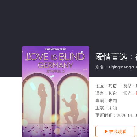
爱情盲选：
别名：aiqingmangxuan
地区：
其它
类型：
语言：
其它
状态：
导演：
未知
主演：
未知
更新时间：
2026-01-
在线观看
