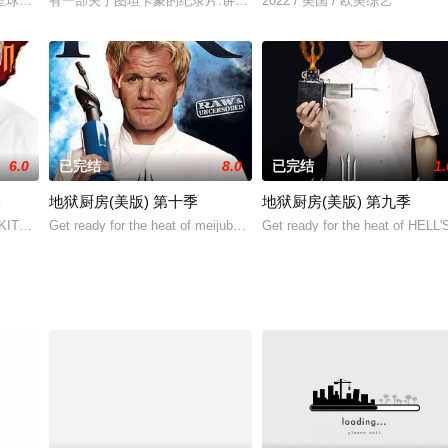
星球上伟大的自然奇观，这些地方的美景令人赞不绝口，却给生活在当地的人们
有一部关于图坦卡蒙的纪录片.讲述传奇一生以及千古谜团的最新探究
2022 / 美国 / 欧美综艺
6.0
已完结
8.0
已完结
1.
季
地狱厨房(美版) 第十季
地狱厨房(美版) 第九季
 KITCHEN history, the la
Get ready for the heat of meijubar HELL'S KITCHEN as
Get ready for the heat of HELL