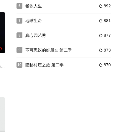
带来了非凡的挑战。
畅饮人生
892
6

地球生命
881
7

真心园艺秀
877
8

0
不可思议的好朋友 第二季
873
9

隐秘村庄之旅 第二季
870
10

'S KITCHEN as supersta