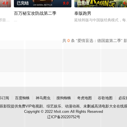
4.0
已完结
9.0
已完结
4.
百万秘宝攻防战第二季
泰版跑男
节目后，Netflix于2026年回归现实类型，推出了一部关于居住在迪拜的富有的
...
延续韩版与中国版经典模式，每
共
0
条 “爱情盲选：德国篇第二季” 
S订阅
百度蜘蛛
神马爬虫
搜狗蜘蛛
奇虎地图
谷歌地图
必应
辰影院
提供免费VIP电视剧、综艺娱乐、动漫动画、未删减高清电影大全在线
Copyright © 2022 hfxit.com All Rights Reserved
辽ICP备20220752号