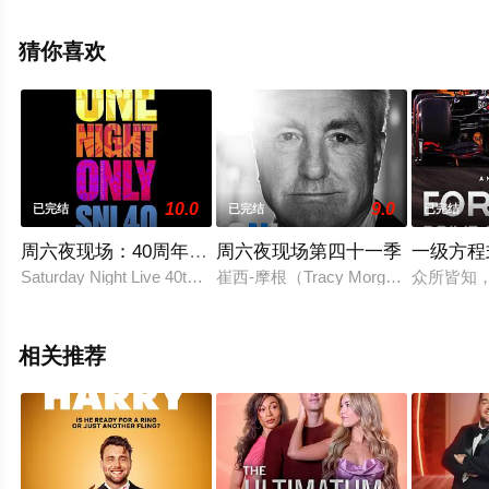
整版综艺节目就上星辰影视，更多相关信息可移步至豆瓣
综艺、电视猫或剧情网等平台了解。
猜你喜欢
10.0
9.0
已完结
已完结
已完结
周六夜现场：40周年特别庆典
周六夜现场第四十一季
一级方程
Saturday Night Live 40th Anniversary Special
崔西-摩根（Tracy Morgan）将很令人
众所皆知，
相关推荐