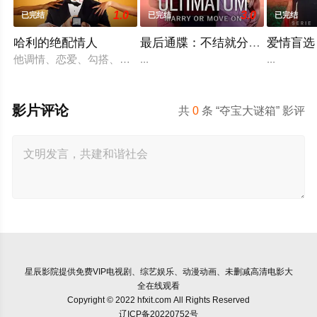
1.0
3.0
已完结
已完结
已完结
哈利的绝配情人
最后通牒：不结就分第四季
爱情盲选
他调情、恋爱、勾搭、分手。他甚至用糖果戒指求婚。但现在，在
...
...
影片评论
共
0
条 “夺宝大谜箱” 影评
星辰影院
提供免费VIP电视剧、综艺娱乐、动漫动画、未删减高清电影大
全在线观看
Copyright © 2022 hfxit.com All Rights Reserved
辽ICP备20220752号