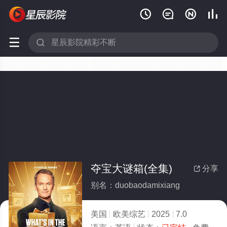






夺宝大谜箱(全集)
分享

别名：duobaodamixiang
美国
欧美综艺
2025
7.0