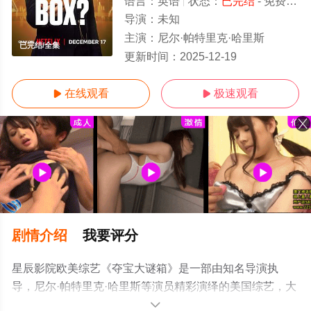
语言：
英语
状态：
已完结
- 免费在线观看
导演：
未知
主演：
尼尔·帕特里克·哈里斯
已完结/全集
更新时间：
2025-12-19
在线观看
极速观看


剧情介绍
我要评分
星辰影院欧美综艺《夺宝大谜箱》是一部由知名导演执
导，尼尔·帕特里克·哈里斯等演员精彩演绎的美国综艺，大
结局剧情已揭晓（已完结），手机免费观看高清无删减完
