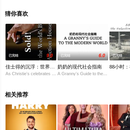
目就上星辰影视，更多相关信息可移步至豆瓣综艺、电视
猫或剧情网等平台了解。
猜你喜欢
9.0
6.0
已完结
已完结
已完结
佳士得的沉浮：世界最大拍卖行
奶奶的现代社会指南
88小时
As Christie's celebrates its 250th anniversary, this
A Granny's Guide to the Modern World 
相关推荐