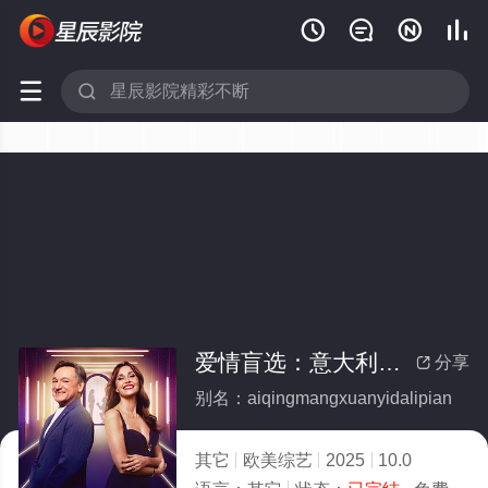






爱情盲选：意大利篇(全集)
分享

别名：aiqingmangxuanyidalipian
其它
欧美综艺
2025
10.0