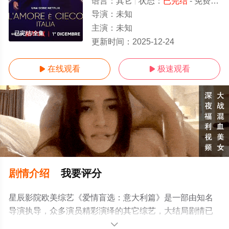
语言：
其它
状态：
已完结
- 免费在线观看
导演：
未知
主演：
未知
已完结/全集
更新时间：
2025-12-24
在线观看
极速观看


剧情介绍
我要评分
星辰影院欧美综艺《爱情盲选：意大利篇》是一部由知名
导演执导，众多演员精彩演绎的其它综艺，大结局剧情已
揭晓（已完结），手机免费观看高清无删减完整版综艺节
