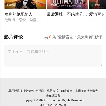
1.0
3.0
已完结
已完结
已完结
哈利的绝配情人
最后通牒：不结就分第四季
爱情盲选
他调情、恋爱、勾搭、分手。他甚至用糖果戒指求婚。但现在，在
...
...
影片评论
共
0
条 “爱情盲选：意大利篇” 影评
星辰影院
提供免费VIP电视剧、综艺娱乐、动漫动画、未删减高清电影大
全在线观看
Copyright © 2022 hfxit.com All Rights Reserved
辽ICP备20220752号